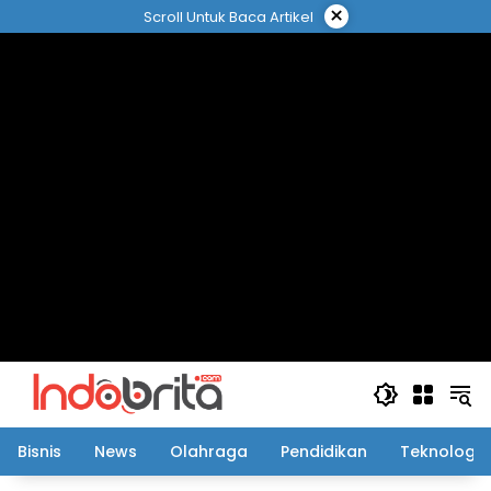
Langsung
×
Scroll Untuk Baca Artikel
ke
konten
Bisnis
News
Olahraga
Pendidikan
Teknologi