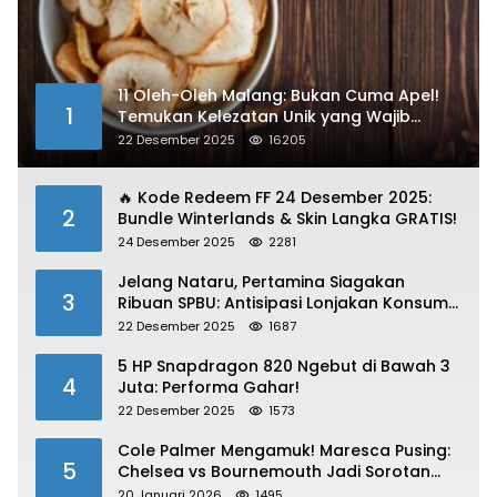
11 Oleh-Oleh Malang: Bukan Cuma Apel!
1
Temukan Kelezatan Unik yang Wajib
Dibawa
22 Desember 2025
16205
🔥 Kode Redeem FF 24 Desember 2025:
2
Bundle Winterlands & Skin Langka GRATIS!
24 Desember 2025
2281
Jelang Nataru, Pertamina Siagakan
3
Ribuan SPBU: Antisipasi Lonjakan Konsumsi
BBM dan LPG!
22 Desember 2025
1687
5 HP Snapdragon 820 Ngebut di Bawah 3
4
Juta: Performa Gahar!
22 Desember 2025
1573
Cole Palmer Mengamuk! Maresca Pusing:
5
Chelsea vs Bournemouth Jadi Sorotan
Utama
20 Januari 2026
1495