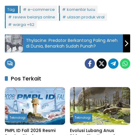
Tag:
e-commerce
komentar lucu
review belanja online
ulasan produk viral
warga +62
Thylacine: Predator Berkantong Paling Aneh
di Dunia, Benarkah Sudah Punah?
Pos Terkait
Teknologi
Teknologi
PMPL ID Fall 2026 Resmi
Evolusi Lubang Anus