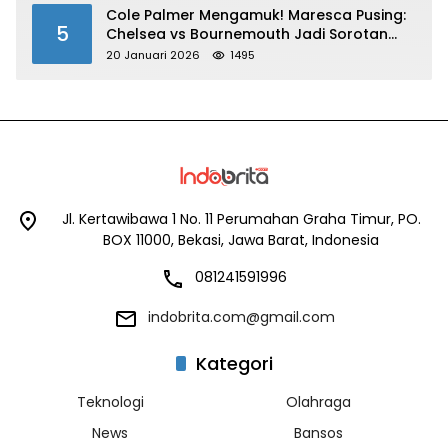
Cole Palmer Mengamuk! Maresca Pusing:
5
Chelsea vs Bournemouth Jadi Sorotan
Utama
20 Januari 2026
1495
Jl. Kertawibawa 1 No. 11 Perumahan Graha Timur, PO.
BOX 11000, Bekasi, Jawa Barat, Indonesia
081241591996
indobrita.com@gmail.com
Kategori
Teknologi
Olahraga
News
Bansos