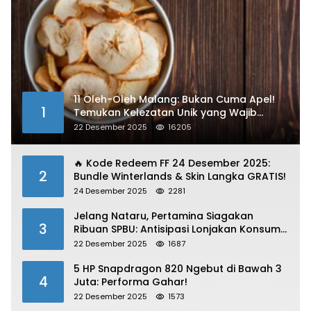
11 Oleh-Oleh Malang: Bukan Cuma Apel!
1
Temukan Kelezatan Unik yang Wajib
Dibawa
22 Desember 2025
16205
🔥 Kode Redeem FF 24 Desember 2025:
2
Bundle Winterlands & Skin Langka GRATIS!
24 Desember 2025
2281
Jelang Nataru, Pertamina Siagakan
3
Ribuan SPBU: Antisipasi Lonjakan Konsumsi
BBM dan LPG!
22 Desember 2025
1687
5 HP Snapdragon 820 Ngebut di Bawah 3
4
Juta: Performa Gahar!
22 Desember 2025
1573