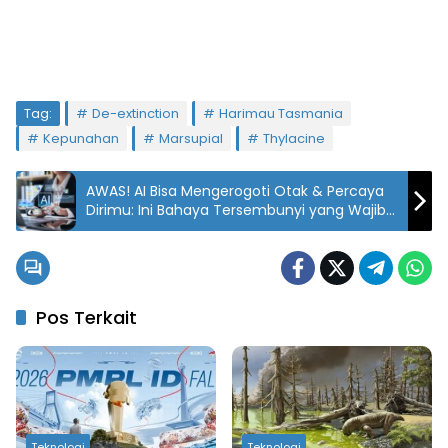
Tag:
De-extinction
Harimau Tasmania
Kepunahan
Marsupial
Thylacine
AWAS! AI Bisa Mengerogoti Otak & Percaya
Dirimu: Ini Bahaya Tersembunyi yang Wajib
Kamu Tahu!
Pos Terkait
Teknologi
Teknologi