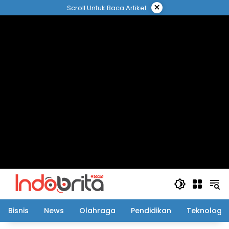
Langsung
×
Scroll Untuk Baca Artikel
ke
konten
Bisnis
News
Olahraga
Pendidikan
Teknologi