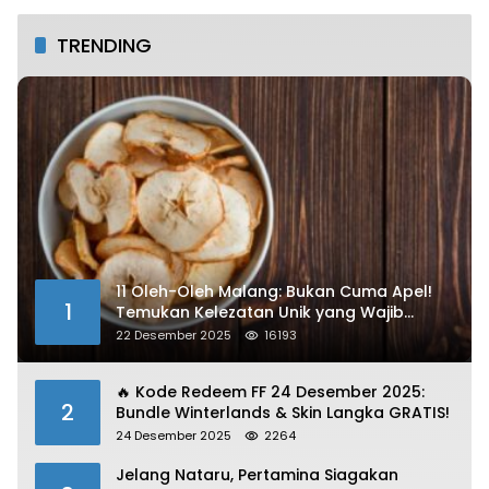
TRENDING
11 Oleh-Oleh Malang: Bukan Cuma Apel!
1
Temukan Kelezatan Unik yang Wajib
Dibawa
22 Desember 2025
16193
🔥 Kode Redeem FF 24 Desember 2025:
2
Bundle Winterlands & Skin Langka GRATIS!
24 Desember 2025
2264
Jelang Nataru, Pertamina Siagakan