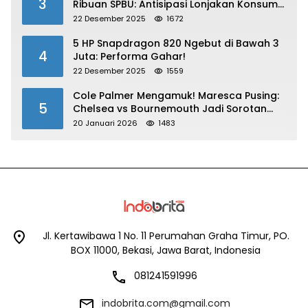
3
Ribuan SPBU: Antisipasi Lonjakan Konsumsi
BBM dan LPG!
22 Desember 2025
1672
5 HP Snapdragon 820 Ngebut di Bawah 3
4
Juta: Performa Gahar!
22 Desember 2025
1559
Cole Palmer Mengamuk! Maresca Pusing:
5
Chelsea vs Bournemouth Jadi Sorotan
Utama
20 Januari 2026
1483
Jl. Kertawibawa 1 No. 11 Perumahan Graha Timur, PO.
BOX 11000, Bekasi, Jawa Barat, Indonesia
081241591996
indobrita.com@gmail.com