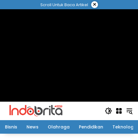
Langsung
×
Scroll Untuk Baca Artikel
ke
konten
Bisnis
News
Olahraga
Pendidikan
Teknologi