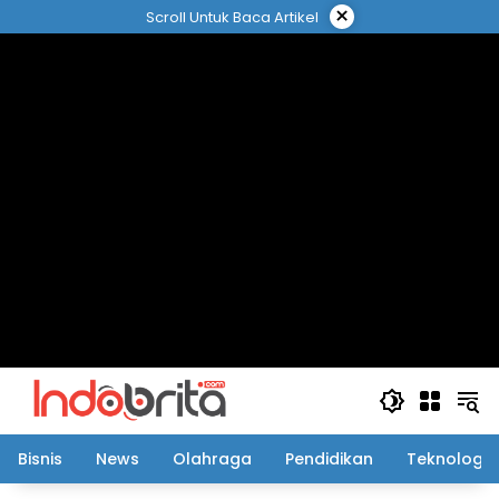
Langsung
×
Scroll Untuk Baca Artikel
ke
konten
Bisnis
News
Olahraga
Pendidikan
Teknologi