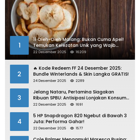
11 Oleh-Oleh Malang: Bukan Cuma Apel!
1
Temukan Kelezatan Unik yang Wajib
Dibawa
22 Desember 2025
16209
🔥 Kode Redeem FF 24 Desember 2025:
2
Bundle Winterlands & Skin Langka GRATIS!
24 Desember 2025
2289
Jelang Nataru, Pertamina Siagakan
3
Ribuan SPBU: Antisipasi Lonjakan Konsumsi
BBM dan LPG!
22 Desember 2025
1691
5 HP Snapdragon 820 Ngebut di Bawah 3
4
Juta: Performa Gahar!
22 Desember 2025
1577
Cole Palmer Mengamuk! Maresca Pusing: