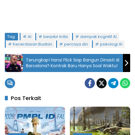
Tag:
AI
berpikir kritis
dampak kognitif AI
Kecerdasan Buatan
percaya diri
psikologi AI
Terungkap! Hansi Flick Siap Bangun Dinasti di
Barcelona? Kontrak Baru Hanya Soal Waktu!
Pos Terkait