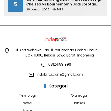
5
Chelsea vs Bournemouth Jadi Sorotan
Utama
20 Januari 2026
1499
Jl. Kertawibawa 1 No. 11 Perumahan Graha Timur, PO.
BOX 11000, Bekasi, Jawa Barat, Indonesia
081241591996
indobrita.com@gmail.com
Kategori
Teknologi
Olahraga
News
Bansos
Bisnis