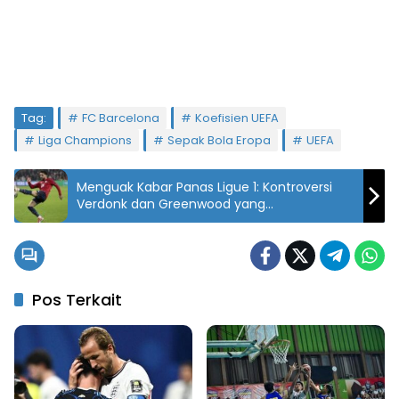
Tag:
FC Barcelona
Koefisien UEFA
Liga Champions
Sepak Bola Eropa
UEFA
Menguak Kabar Panas Ligue 1: Kontroversi
Verdonk dan Greenwood yang
Menggemparkan
Pos Terkait