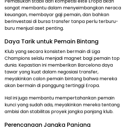
Pemasukan stabil dari kompetisi elite Eropa akan
sangat membantu dalam menyeimbangkan neraca
keuangan, membayar gaji pemain, dan bahkan
berinvestasi di bursa transfer tanpa perlu terburu-
buru menjual aset penting.
Daya Tarik untuk Pemain Bintang
Klub yang secara konsisten bermain di Liga
Champions selalu menjadi magnet bagi pemain top
dunia. Kepastian ini memberikan Barcelona daya
tawar yang kuat dalam negosiasi transfer,
meyakinkan calon pemain bintang bahwa mereka
akan bermain di panggung tertinggi Eropa.
Hal ini juga membantu mempertahankan pemain
kunci yang sudah ada, meyakinkan mereka tentang
ambisi dan stabilitas proyek jangka panjang klub.
Perencanaan Jangka Panjang