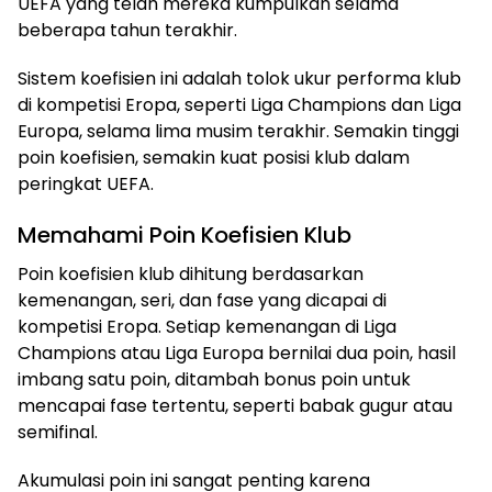
UEFA yang telah mereka kumpulkan selama
beberapa tahun terakhir.
Sistem koefisien ini adalah tolok ukur performa klub
di kompetisi Eropa, seperti Liga Champions dan Liga
Europa, selama lima musim terakhir. Semakin tinggi
poin koefisien, semakin kuat posisi klub dalam
peringkat UEFA.
Memahami Poin Koefisien Klub
Poin koefisien klub dihitung berdasarkan
kemenangan, seri, dan fase yang dicapai di
kompetisi Eropa. Setiap kemenangan di Liga
Champions atau Liga Europa bernilai dua poin, hasil
imbang satu poin, ditambah bonus poin untuk
mencapai fase tertentu, seperti babak gugur atau
semifinal.
Akumulasi poin ini sangat penting karena