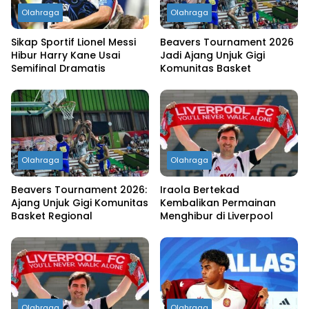
Olahraga
Olahraga
Sikap Sportif Lionel Messi
Beavers Tournament 2026
Hibur Harry Kane Usai
Jadi Ajang Unjuk Gigi
Semifinal Dramatis
Komunitas Basket
Olahraga
Olahraga
Beavers Tournament 2026:
Iraola Bertekad
Ajang Unjuk Gigi Komunitas
Kembalikan Permainan
Basket Regional
Menghibur di Liverpool
Olahraga
Olahraga