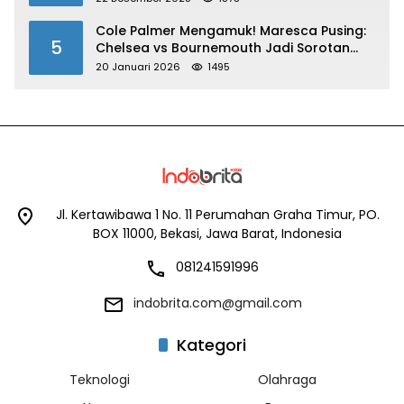
Cole Palmer Mengamuk! Maresca Pusing:
5
Chelsea vs Bournemouth Jadi Sorotan
Utama
20 Januari 2026
1495
Jl. Kertawibawa 1 No. 11 Perumahan Graha Timur, PO.
BOX 11000, Bekasi, Jawa Barat, Indonesia
081241591996
indobrita.com@gmail.com
Kategori
Teknologi
Olahraga