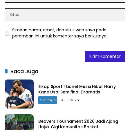
Simpan nama, email, dan situs web saya pada
peramban ini untuk komentar saya berikutnya.
Baca Juga
Sikap Sportif Lionel Messi Hibur Harry
Kane Usai Semifinal Dramatis
Olahraga
16 Juli 2026
Beavers Tournament 2026 Jadi Ajang
Unjuk Gigi Komunitas Basket