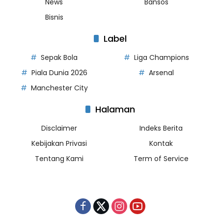
News
Bansos
Bisnis
Label
Sepak Bola
Liga Champions
Piala Dunia 2026
Arsenal
Manchester City
Halaman
Disclaimer
Indeks Berita
Kebijakan Privasi
Kontak
Tentang Kami
Term of Service