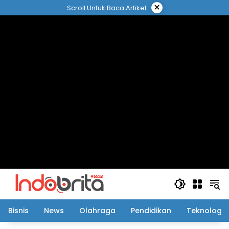
Langsung
×
Scroll Untuk Baca Artikel
ke
konten
Bisnis
News
Olahraga
Pendidikan
Teknologi