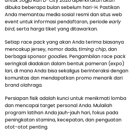
untuk Jogja Run D-City 2026 diperkirakan akan
dibuka beberapa bulan sebelum hari-H. Pastikan
Anda memantau media sosial resmi dan situs web
event untuk informasi pendaftaran, periode
early
bird
, serta harga tiket yang ditawarkan.
Setiap race pack yang akan Anda terima biasanya
mencakup jersey, nomor dada,
timing chip
, dan
berbagai sponsor
goodies
. Pengambilan race pack
seringkali diadakan dalam bentuk pameran (expo)
lari, di mana Anda bisa sekaligus berinteraksi dengan
komunitas dan mendapatkan promo menarik dari
brand olahraga.
Persiapan fisik adalah kunci untuk menikmati lomba
dan mencapai target personal Anda. Mulailah
program latihan Anda jauh-jauh hari, fokus pada
peningkatan stamina, kecepatan, dan penguatan
otot-otot penting.