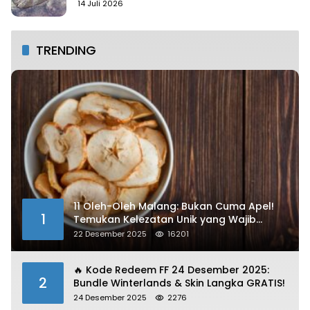
14 Juli 2026
TRENDING
11 Oleh-Oleh Malang: Bukan Cuma Apel!
1
Temukan Kelezatan Unik yang Wajib
Dibawa
22 Desember 2025
16201
🔥 Kode Redeem FF 24 Desember 2025:
2
Bundle Winterlands & Skin Langka GRATIS!
24 Desember 2025
2276