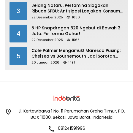
Jelang Nataru, Pertamina Siagakan
3
Ribuan SPBU: Antisipasi Lonjakan Konsumsi
BBM dan LPG!
22 Desember 2025
1680
5 HP Snapdragon 820 Ngebut di Bawah 3
4
Juta: Performa Gahar!
22 Desember 2025
1568
Cole Palmer Mengamuk! Maresca Pusing:
5
Chelsea vs Bournemouth Jadi Sorotan
Utama
20 Januari 2026
1491
Jl. Kertawibawa 1 No. 11 Perumahan Graha Timur, PO.
BOX 11000, Bekasi, Jawa Barat, Indonesia
081241591996