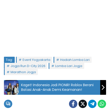
Tag:
Event Yogyakarta
Hadiah Lomba Lari
Jogja Run D-City 2026
Lomba Lari Jogja
Marathon Jogja
Kaget! Indonesia Jadi PIONIR! Roblox Berani
Batasi Anak-Anak Demi Keamanan!