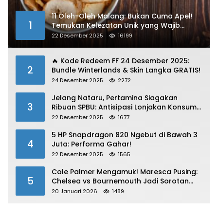
11 Oleh-Oleh Malang: Bukan Cuma Apel!
1
Temukan Kelezatan Unik yang Wajib
Dibawa
22 Desember 2025
16199
🔥 Kode Redeem FF 24 Desember 2025:
2
Bundle Winterlands & Skin Langka GRATIS!
24 Desember 2025
2272
Jelang Nataru, Pertamina Siagakan
3
Ribuan SPBU: Antisipasi Lonjakan Konsumsi
BBM dan LPG!
22 Desember 2025
1677
5 HP Snapdragon 820 Ngebut di Bawah 3
4
Juta: Performa Gahar!
22 Desember 2025
1565
Cole Palmer Mengamuk! Maresca Pusing:
5
Chelsea vs Bournemouth Jadi Sorotan
Utama
20 Januari 2026
1489