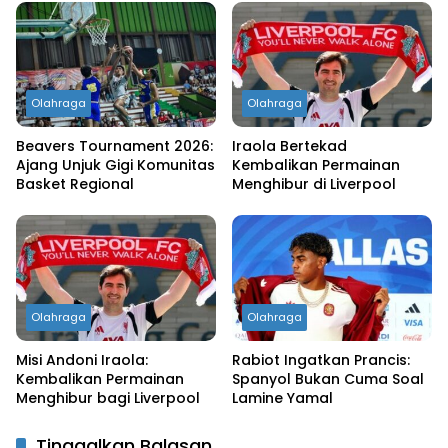
Olahraga
Olahraga
Beavers Tournament 2026:
Iraola Bertekad
Ajang Unjuk Gigi Komunitas
Kembalikan Permainan
Basket Regional
Menghibur di Liverpool
Olahraga
Olahraga
Misi Andoni Iraola:
Rabiot Ingatkan Prancis:
Kembalikan Permainan
Spanyol Bukan Cuma Soal
Menghibur bagi Liverpool
Lamine Yamal
Tinggalkan Balasan