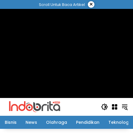
Langsung
×
Scroll Untuk Baca Artikel
ke
konten
Bisnis
News
Olahraga
Pendidikan
Teknologi