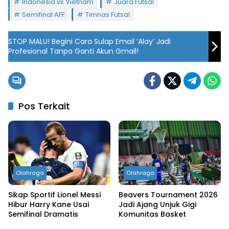
Indonesia vs Vietnam
Juara Futsal
Semifinal AFF
Timnas Futsal
STOP MALU! Begini Cara Sulap Email ‘Alay’ Jadi
Profesional Tanpa Ganti Akun Gmail!
Pos Terkait
Olahraga
Olahraga
Sikap Sportif Lionel Messi
Beavers Tournament 2026
Hibur Harry Kane Usai
Jadi Ajang Unjuk Gigi
Semifinal Dramatis
Komunitas Basket