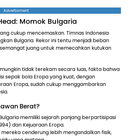
Advertisment
Head: Momok Bulgaria
mang cukup mencemaskan. Timnas Indonesia
an Bulgaria. Rekor ini tentu menjadi beban
cu semangat juang untuk memecahkan kutukan
mungkin tidak terekam secara luas, fakta bahwa
isi sepak bola Eropa yang kuat, dengan
juaraan Eropa, sudah cukup menggambarkan
sia.
Lawan Berat?
lgaria memiliki sejarah panjang berpartisipasi
 1994) dan Kejuaraan Eropa.
n mereka cenderung lebih mengandalkan fisik,
dividu yang matang.