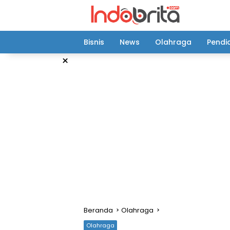
Langsung
ke
konten
Bisnis
News
Olahraga
Pendi
×
Beranda
Olahraga
Olahraga