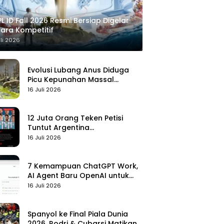
L ID Fall 2026 Resmi Bersiap Digelar
ara Kompetitif
uli 2026
Evolusi Lubang Anus Diduga
Picu Kepunahan Massal
Pertama di Bumi
16 Juli 2026
12 Juta Orang Teken Petisi
Tuntut Argentina
Didiskualifikasi
16 Juli 2026
7 Kemampuan ChatGPT Work,
AI Agent Baru OpenAI untuk
Kelola Kerja
16 Juli 2026
Spanyol ke Final Piala Dunia
2026, Rodri & Cubarsi Matikan