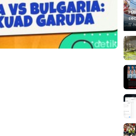
PMP
sec
17 J