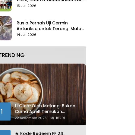
Mbappe
15 Juli 2026
Rusia Pernah Uji Cermin
Antariksa untuk Terangi Malam
Tanpa Lampu
14 Juli 2026
TRENDING
11 Oleh-Oleh Malang: Bukan
1
Cuma Apel! Temukan
Kelezatan Unik yang Wajib
22 Desember 2025
16201
Dibawa
🔥 Kode Redeem FF 24