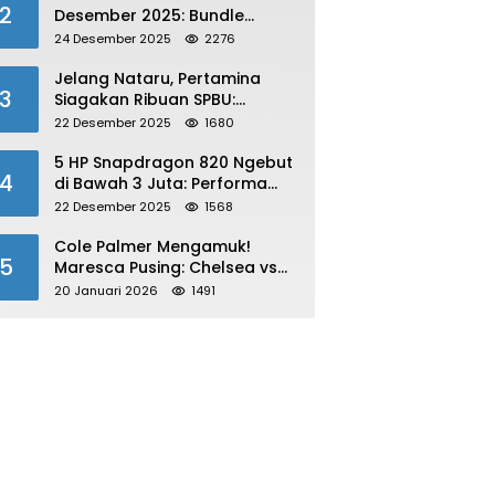
2
Desember 2025: Bundle
Winterlands & Skin Langka
24 Desember 2025
2276
GRATIS!
Jelang Nataru, Pertamina
3
Siagakan Ribuan SPBU:
Antisipasi Lonjakan Konsumsi
22 Desember 2025
1680
BBM dan LPG!
5 HP Snapdragon 820 Ngebut
4
di Bawah 3 Juta: Performa
Gahar!
22 Desember 2025
1568
Cole Palmer Mengamuk!
5
Maresca Pusing: Chelsea vs
Bournemouth Jadi Sorotan
20 Januari 2026
1491
Utama