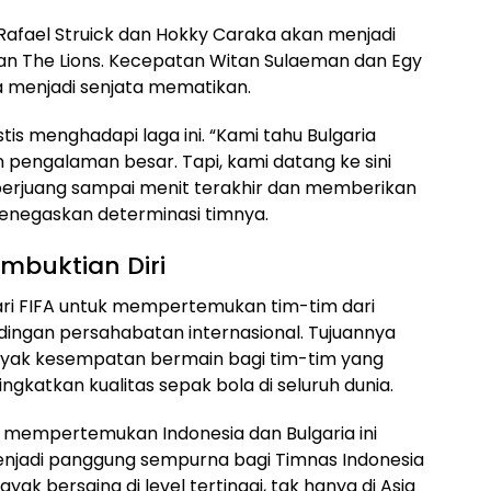
 Rafael Struick dan Hokky Caraka akan menjadi
n The Lions. Kecepatan Witan Sulaeman dan Egy
isa menjadi senjata mematikan.
stis menghadapi laga ini. “Kami tahu Bulgaria
 pengalaman besar. Tapi, kami datang ke sini
erjuang sampai menit terakhir dan memberikan
 menegaskan determinasi timnya.
embuktian Diri
u dari FIFA untuk mempertemukan tim-tim dari
dingan persahabatan internasional. Tujuannya
nyak kesempatan bermain bagi tim-tim yang
gkatkan kualitas sepak bola di seluruh dunia.
ng mempertemukan Indonesia dan Bulgaria ini
menjadi panggung sempurna bagi Timnas Indonesia
k bersaing di level tertinggi, tak hanya di Asia