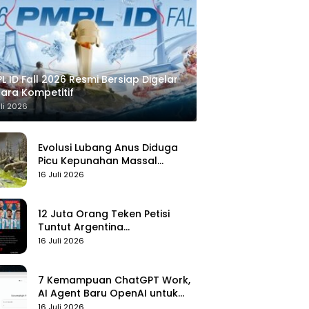
L ID Fall 2026 Resmi Bersiap Digelar
ara Kompetitif
uli 2026
Evolusi Lubang Anus Diduga
Picu Kepunahan Massal
Pertama di Bumi
16 Juli 2026
12 Juta Orang Teken Petisi
Tuntut Argentina
Didiskualifikasi
16 Juli 2026
7 Kemampuan ChatGPT Work,
AI Agent Baru OpenAI untuk
Kelola Kerja
16 Juli 2026