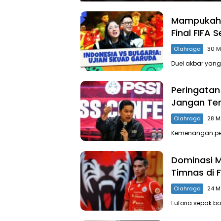
Mampukah G
Final FIFA 
Olahraga
30 M
Duel akbar yang
Peringatan 
Jangan Ter
Olahraga
28 M
Kemenangan per
Dominasi M
Timnas di F
Olahraga
24 M
Euforia sepak b