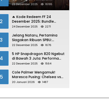
Kelezatan Unik yang Wajib
22 Desember 2025
16195
Dibawa
🔥 Kode Redeem FF 24
2
Desember 2025: Bundle
Winterlands & Skin Langka
24 Desember 2025
2271
GRATIS!
Jelang Nataru, Pertamina
3
Siagakan Ribuan SPBU:
Antisipasi Lonjakan Konsumsi
22 Desember 2025
1676
BBM dan LPG!
5 HP Snapdragon 820 Ngebut
4
di Bawah 3 Juta: Performa
Gahar!
22 Desember 2025
1564
Cole Palmer Mengamuk!
5
Maresca Pusing: Chelsea vs
Bournemouth Jadi Sorotan
20 Januari 2026
1487
Utama