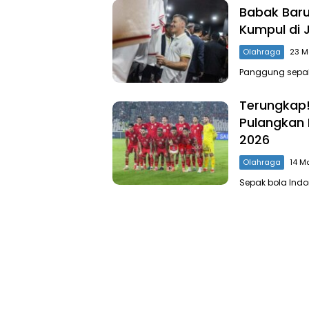
Babak Baru
Kumpul di 
Olahraga
23 M
Panggung sepak
Terungkap!
Pulangkan 
2026
Olahraga
14 M
Sepak bola Indo