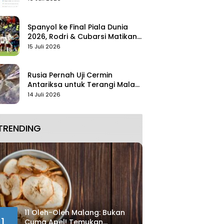
Spanyol ke Final Piala Dunia
2026, Rodri & Cubarsi Matikan
Mbappe
15 Juli 2026
Rusia Pernah Uji Cermin
Antariksa untuk Terangi Malam
Tanpa Lampu
14 Juli 2026
TRENDING
11 Oleh-Oleh Malang: Bukan
1
Cuma Apel! Temukan