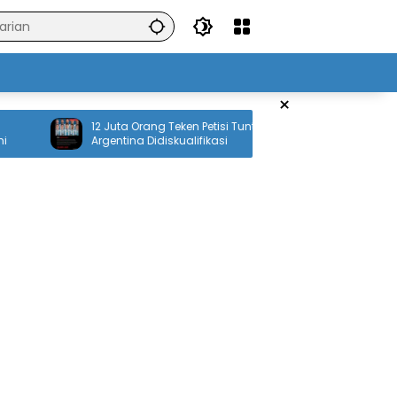
×
12 Juta Orang Teken Petisi Tuntut
7 Kemampuan 
Argentina Didiskualifikasi
Baru OpenAI un