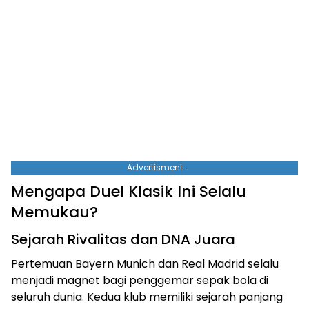
Advertisment
Mengapa Duel Klasik Ini Selalu
Memukau?
Sejarah Rivalitas dan DNA Juara
Pertemuan Bayern Munich dan Real Madrid selalu
menjadi magnet bagi penggemar sepak bola di
seluruh dunia. Kedua klub memiliki sejarah panjang