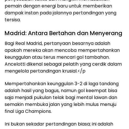
pemain dengan energi baru untuk memberikan
dampak instan pada jalannya pertandingan yang
tersisa.
Madrid: Antara Bertahan dan Menyerang
Bagi Real Madrid, pertanyaan besarnya adalah
apakah mereka akan mencoba mempertahankan
keunggulan atau terus mencari gol tambahan.
Ancelotti dikenal sebagai pelatih yang cerdik dalam
mengelola pertandingan krusial.</p
Mempertahankan keunggulan 3-2 di laga tandang
adalah hasil yang bagus, namun gol keempat bisa
saja menjadi pukulan telak bagi mental lawan dan
semakin membuka jalan yang lebih mulus menuju
final Liga Champions.
Ini bukan sekadar pertandingan biasa; ini adalah