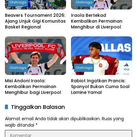
Olahraga
Olahraga
Beavers Tournament 2026:
Iraola Bertekad
Ajang Unjuk Gigi Komunitas
Kembalikan Permainan
Basket Regional
Menghibur di Liverpool
Olahraga
Olahraga
Misi Andoni Iraola:
Rabiot Ingatkan Prancis:
Kembalikan Permainan
Spanyol Bukan Cuma Soal
Menghibur bagi Liverpool
Lamine Yamal
Tinggalkan Balasan
Alamat email Anda tidak akan dipublikasikan.
Ruas yang
wajib ditandai
*