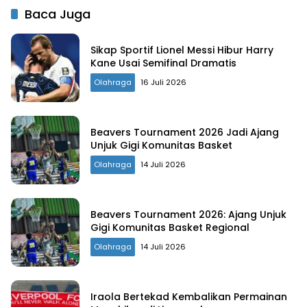
Baca Juga
Sikap Sportif Lionel Messi Hibur Harry
Kane Usai Semifinal Dramatis
Olahraga
16 Juli 2026
Beavers Tournament 2026 Jadi Ajang
Unjuk Gigi Komunitas Basket
Olahraga
14 Juli 2026
Beavers Tournament 2026: Ajang Unjuk
Gigi Komunitas Basket Regional
Olahraga
14 Juli 2026
Iraola Bertekad Kembalikan Permainan