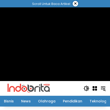
Langsung
×
Scroll Untuk Baca Artikel
ke
konten
Bisnis
News
Olahraga
Pendidikan
Teknologi