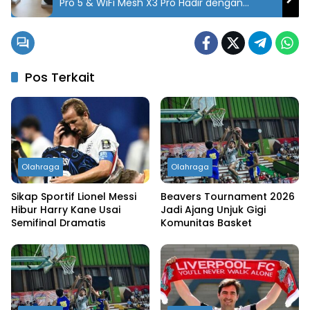
Pro 5 & WiFi Mesh X3 Pro Hadir dengan
Segudang Inovasi!
Pos Terkait
Olahraga
Olahraga
Sikap Sportif Lionel Messi
Beavers Tournament 2026
Hibur Harry Kane Usai
Jadi Ajang Unjuk Gigi
Semifinal Dramatis
Komunitas Basket