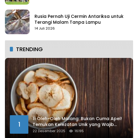
Rusia Pernah Uji Cermin Antariksa untuk
Terangi Malam Tanpa Lampu
14 Juli 2026
TRENDING
11 Oleh-Oleh Malang: Bukan Cuma Apel!
1
Temukan Kelezatan Unik yang Wajib
Dibawa
22 Desember 2025
16195