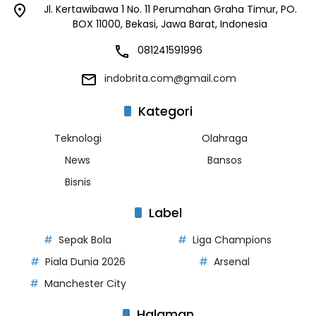
Jl. Kertawibawa 1 No. 11 Perumahan Graha Timur, PO.
BOX 11000, Bekasi, Jawa Barat, Indonesia
081241591996
indobrita.com@gmail.com
Kategori
Teknologi
Olahraga
News
Bansos
Bisnis
Label
Sepak Bola
Liga Champions
Piala Dunia 2026
Arsenal
Manchester City
Halaman