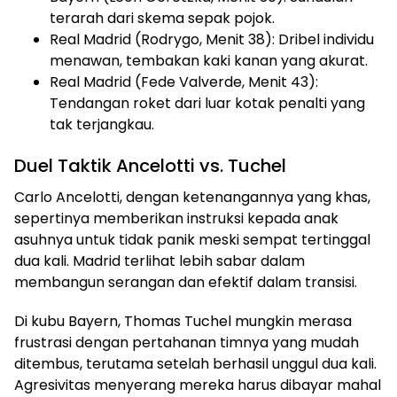
terarah dari skema sepak pojok.
Real Madrid (Rodrygo, Menit 38): Dribel individu
menawan, tembakan kaki kanan yang akurat.
Real Madrid (Fede Valverde, Menit 43):
Tendangan roket dari luar kotak penalti yang
tak terjangkau.
Duel Taktik Ancelotti vs. Tuchel
Carlo Ancelotti, dengan ketenangannya yang khas,
sepertinya memberikan instruksi kepada anak
asuhnya untuk tidak panik meski sempat tertinggal
dua kali. Madrid terlihat lebih sabar dalam
membangun serangan dan efektif dalam transisi.
Di kubu Bayern, Thomas Tuchel mungkin merasa
frustrasi dengan pertahanan timnya yang mudah
ditembus, terutama setelah berhasil unggul dua kali.
Agresivitas menyerang mereka harus dibayar mahal