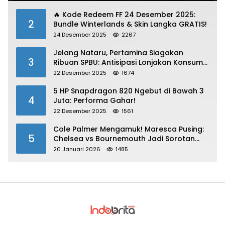
🔥 Kode Redeem FF 24 Desember 2025:
2
Bundle Winterlands & Skin Langka GRATIS!
24 Desember 2025
2267
Jelang Nataru, Pertamina Siagakan
3
Ribuan SPBU: Antisipasi Lonjakan Konsumsi
BBM dan LPG!
22 Desember 2025
1674
5 HP Snapdragon 820 Ngebut di Bawah 3
4
Juta: Performa Gahar!
22 Desember 2025
1561
Cole Palmer Mengamuk! Maresca Pusing:
5
Chelsea vs Bournemouth Jadi Sorotan
Utama
20 Januari 2026
1485