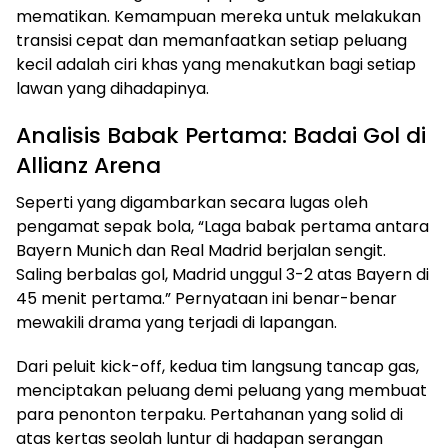
mematikan. Kemampuan mereka untuk melakukan
transisi cepat dan memanfaatkan setiap peluang
kecil adalah ciri khas yang menakutkan bagi setiap
lawan yang dihadapinya.
Analisis Babak Pertama: Badai Gol di
Allianz Arena
Seperti yang digambarkan secara lugas oleh
pengamat sepak bola, “Laga babak pertama antara
Bayern Munich dan Real Madrid berjalan sengit.
Saling berbalas gol, Madrid unggul 3-2 atas Bayern di
45 menit pertama.” Pernyataan ini benar-benar
mewakili drama yang terjadi di lapangan.
Dari peluit kick-off, kedua tim langsung tancap gas,
menciptakan peluang demi peluang yang membuat
para penonton terpaku. Pertahanan yang solid di
atas kertas seolah luntur di hadapan serangan