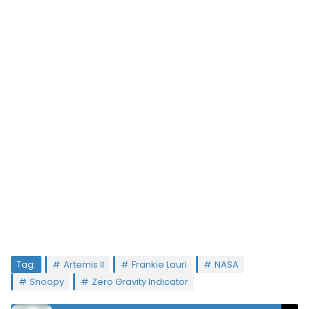
Tag:
Artemis II
Frankie Lauri
NASA
Snoopy
Zero Gravity Indicator