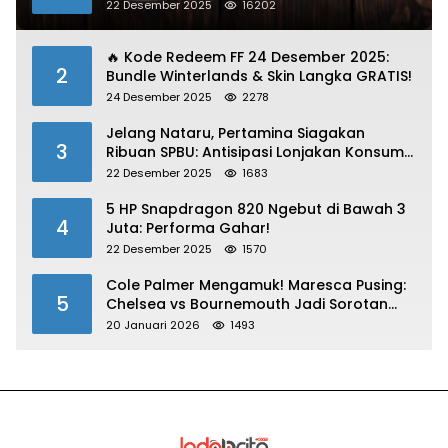
Dibawa
22 Desember 2025
16202
🔥 Kode Redeem FF 24 Desember 2025:
2
Bundle Winterlands & Skin Langka GRATIS!
24 Desember 2025
2278
Jelang Nataru, Pertamina Siagakan
3
Ribuan SPBU: Antisipasi Lonjakan Konsumsi
BBM dan LPG!
22 Desember 2025
1683
5 HP Snapdragon 820 Ngebut di Bawah 3
4
Juta: Performa Gahar!
22 Desember 2025
1570
Cole Palmer Mengamuk! Maresca Pusing:
5
Chelsea vs Bournemouth Jadi Sorotan
Utama
20 Januari 2026
1493