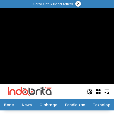
Langsung
×
Scroll Untuk Baca Artikel
ke
konten
Bisnis
News
Olahraga
Pendidikan
Teknologi