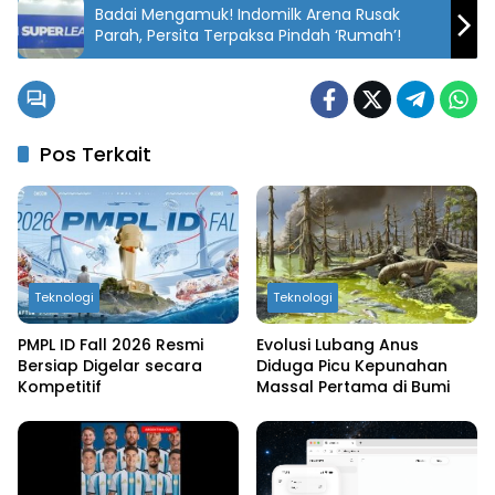
Badai Mengamuk! Indomilk Arena Rusak
Parah, Persita Terpaksa Pindah ‘Rumah’!
Pos Terkait
Teknologi
Teknologi
PMPL ID Fall 2026 Resmi
Evolusi Lubang Anus
Bersiap Digelar secara
Diduga Picu Kepunahan
Kompetitif
Massal Pertama di Bumi