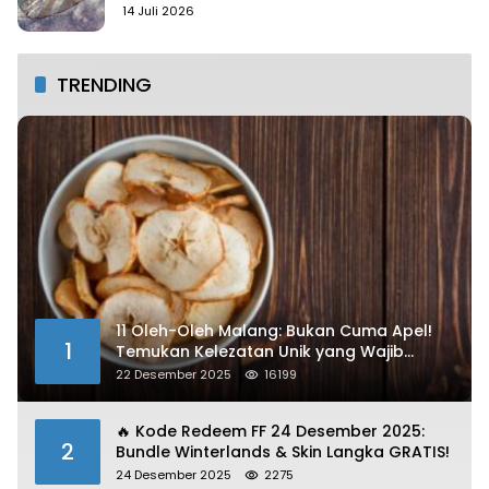
14 Juli 2026
TRENDING
11 Oleh-Oleh Malang: Bukan Cuma Apel!
1
Temukan Kelezatan Unik yang Wajib
Dibawa
22 Desember 2025
16199
🔥 Kode Redeem FF 24 Desember 2025:
2
Bundle Winterlands & Skin Langka GRATIS!
24 Desember 2025
2275