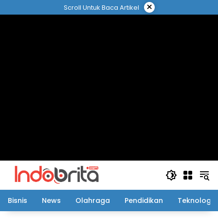
Langsung
×
Scroll Untuk Baca Artikel
ke
konten
Bisnis
News
Olahraga
Pendidikan
Teknologi