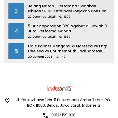
Jelang Nataru, Pertamina Siagakan
3
Ribuan SPBU: Antisipasi Lonjakan Konsumsi
BBM dan LPG!
22 Desember 2025
1679
5 HP Snapdragon 820 Ngebut di Bawah 3
4
Juta: Performa Gahar!
22 Desember 2025
1567
Cole Palmer Mengamuk! Maresca Pusing:
5
Chelsea vs Bournemouth Jadi Sorotan
Utama
20 Januari 2026
1491
Jl. Kertawibawa 1 No. 11 Perumahan Graha Timur, PO.
BOX 11000, Bekasi, Jawa Barat, Indonesia
081241591996