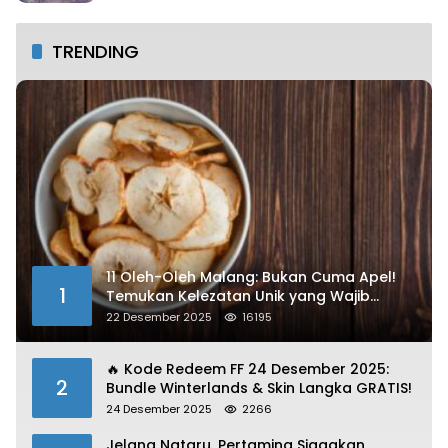
TRENDING
11 Oleh-Oleh Malang: Bukan Cuma Apel!
1
Temukan Kelezatan Unik yang Wajib
Dibawa
22 Desember 2025
16195
🔥 Kode Redeem FF 24 Desember 2025:
2
Bundle Winterlands & Skin Langka GRATIS!
24 Desember 2025
2266
Jelang Nataru, Pertamina Siagakan