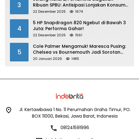
3
Ribuan SPBU: Antisipasi Lonjakan Konsumsi
BBM dan LPG!
22 Desember 2025
1674
5 HP Snapdragon 820 Ngebut di Bawah 3
4
Juta: Performa Gahar!
22 Desember 2025
1561
Cole Palmer Mengamuk! Maresca Pusing:
5
Chelsea vs Bournemouth Jadi Sorotan
Utama
20 Januari 2026
1485
Jl. Kertawibawa 1 No. 11 Perumahan Graha Timur, PO.
BOX 11000, Bekasi, Jawa Barat, Indonesia
081241591996