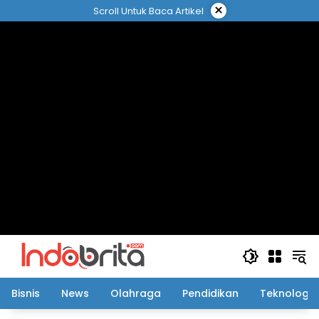
Langsung
×
Scroll Untuk Baca Artikel
ke
konten
Bisnis
News
Olahraga
Pendidikan
Teknologi