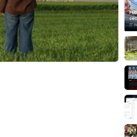
PMP
sec
17 J