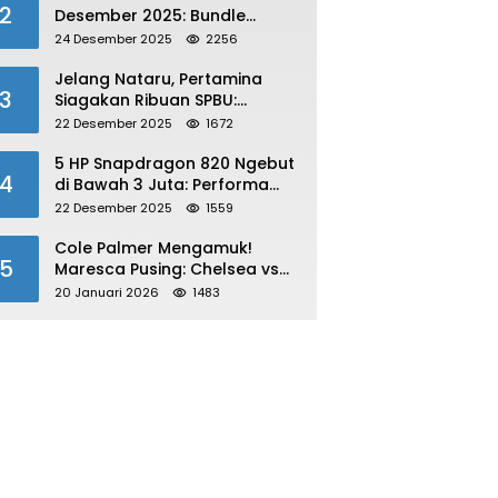
2
Desember 2025: Bundle
Winterlands & Skin Langka
24 Desember 2025
2256
GRATIS!
Jelang Nataru, Pertamina
3
Siagakan Ribuan SPBU:
Antisipasi Lonjakan Konsumsi
22 Desember 2025
1672
BBM dan LPG!
5 HP Snapdragon 820 Ngebut
4
di Bawah 3 Juta: Performa
Gahar!
22 Desember 2025
1559
Cole Palmer Mengamuk!
5
Maresca Pusing: Chelsea vs
Bournemouth Jadi Sorotan
20 Januari 2026
1483
Utama