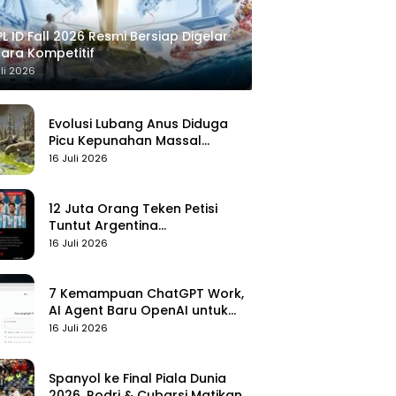
L ID Fall 2026 Resmi Bersiap Digelar
ara Kompetitif
uli 2026
Evolusi Lubang Anus Diduga
Picu Kepunahan Massal
Pertama di Bumi
16 Juli 2026
12 Juta Orang Teken Petisi
Tuntut Argentina
Didiskualifikasi
16 Juli 2026
7 Kemampuan ChatGPT Work,
AI Agent Baru OpenAI untuk
Kelola Kerja
16 Juli 2026
Spanyol ke Final Piala Dunia
2026, Rodri & Cubarsi Matikan