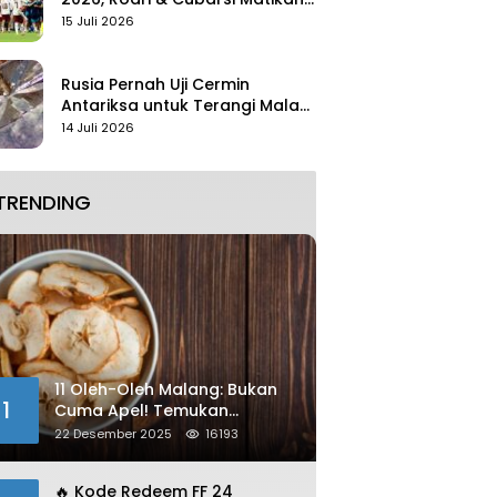
Mbappe
15 Juli 2026
Rusia Pernah Uji Cermin
Antariksa untuk Terangi Malam
Tanpa Lampu
14 Juli 2026
TRENDING
11 Oleh-Oleh Malang: Bukan
1
Cuma Apel! Temukan
Kelezatan Unik yang Wajib
22 Desember 2025
16193
Dibawa
🔥 Kode Redeem FF 24