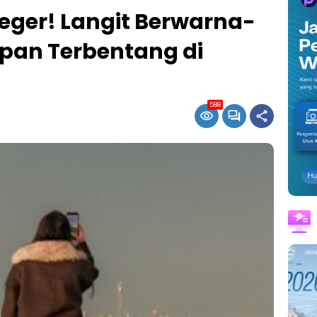
eger! Langit Berwarna-
apan Terbentang di
588