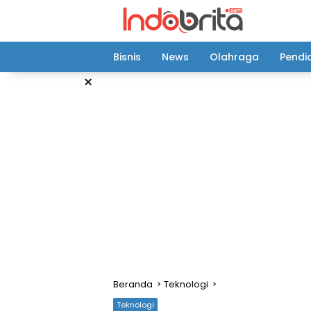
Langsung
ke
konten
Bisnis
News
Olahraga
Pendi
×
Beranda
Teknologi
Teknologi