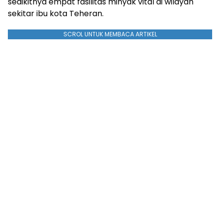
sedikitnya empat fasilitas minyak vital di wilayah
sekitar ibu kota Teheran.
SCROL UNTUK MEMBACA ARTIKEL