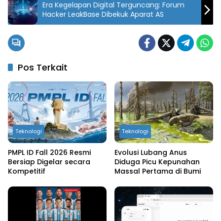
Era Kegelapan Digital Terguncang: Forum
Hacker LeakBase Dibekuk Aparat AS
Pos Terkait
Teknologi
Teknologi
PMPL ID Fall 2026 Resmi
Evolusi Lubang Anus
Bersiap Digelar secara
Diduga Picu Kepunahan
Kompetitif
Massal Pertama di Bumi