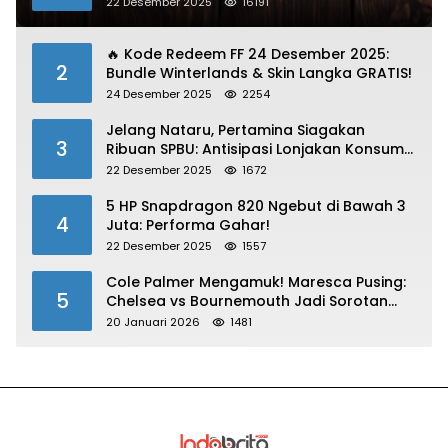
22 Desember 2025
16191
🔥 Kode Redeem FF 24 Desember 2025:
2
Bundle Winterlands & Skin Langka GRATIS!
24 Desember 2025
2254
Jelang Nataru, Pertamina Siagakan
3
Ribuan SPBU: Antisipasi Lonjakan Konsumsi
BBM dan LPG!
22 Desember 2025
1672
5 HP Snapdragon 820 Ngebut di Bawah 3
4
Juta: Performa Gahar!
22 Desember 2025
1557
Cole Palmer Mengamuk! Maresca Pusing:
5
Chelsea vs Bournemouth Jadi Sorotan
Utama
20 Januari 2026
1481