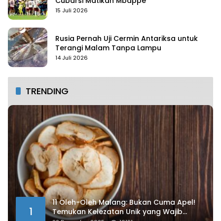
Cubarsi Matikan Mbappe
15 Juli 2026
Rusia Pernah Uji Cermin Antariksa untuk
Terangi Malam Tanpa Lampu
14 Juli 2026
TRENDING
11 Oleh-Oleh Malang: Bukan Cuma Apel!
1
Temukan Kelezatan Unik yang Wajib
Dibawa