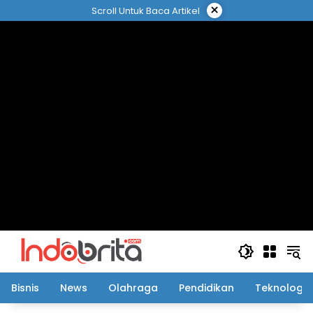
Langsung
×
Scroll Untuk Baca Artikel
ke
konten
Bisnis
News
Olahraga
Pendidikan
Teknologi