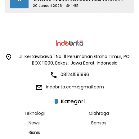
Utama
20 Januari 2026
1481
Jl. Kertawibawa 1 No. 11 Perumahan Graha Timur, PO.
BOX 11000, Bekasi, Jawa Barat, Indonesia
081241591996
indobrita.com@gmail.com
Kategori
Teknologi
Olahraga
News
Bansos
Bisnis