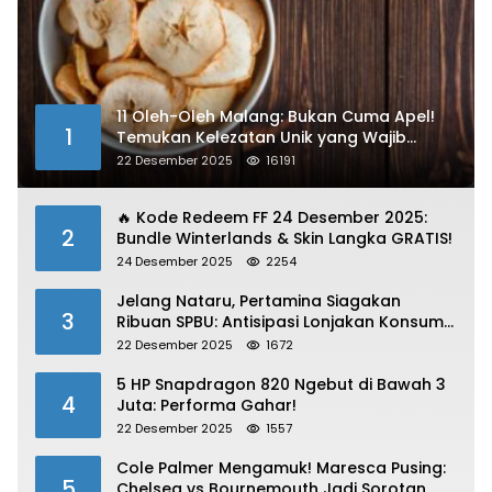
11 Oleh-Oleh Malang: Bukan Cuma Apel!
1
Temukan Kelezatan Unik yang Wajib
Dibawa
22 Desember 2025
16191
🔥 Kode Redeem FF 24 Desember 2025:
2
Bundle Winterlands & Skin Langka GRATIS!
24 Desember 2025
2254
Jelang Nataru, Pertamina Siagakan
3
Ribuan SPBU: Antisipasi Lonjakan Konsumsi
BBM dan LPG!
22 Desember 2025
1672
5 HP Snapdragon 820 Ngebut di Bawah 3
4
Juta: Performa Gahar!
22 Desember 2025
1557
Cole Palmer Mengamuk! Maresca Pusing:
5
Chelsea vs Bournemouth Jadi Sorotan