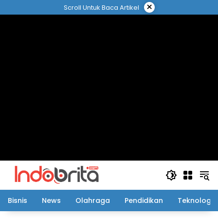
Langsung
×
Scroll Untuk Baca Artikel
ke
konten
Bisnis
News
Olahraga
Pendidikan
Teknologi