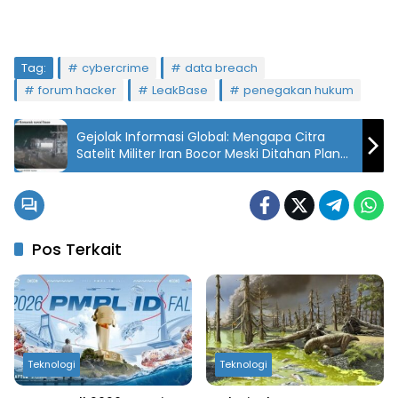
Tag:
cybercrime
data breach
forum hacker
LeakBase
penegakan hukum
Gejolak Informasi Global: Mengapa Citra
Satelit Militer Iran Bocor Meski Ditahan Planet
Labs?
Pos Terkait
Teknologi
Teknologi