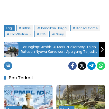
Tag:
Inflasi
Kenaikan Harga
Konsol Game
PlayStation 5
PS5
Sony
Terungkap! Ambisi AI Mark Zuckerberg Telan
Ratusan Nyawa Karyawan, Apa yang Terjadi
di Meta?
Pos Terkait