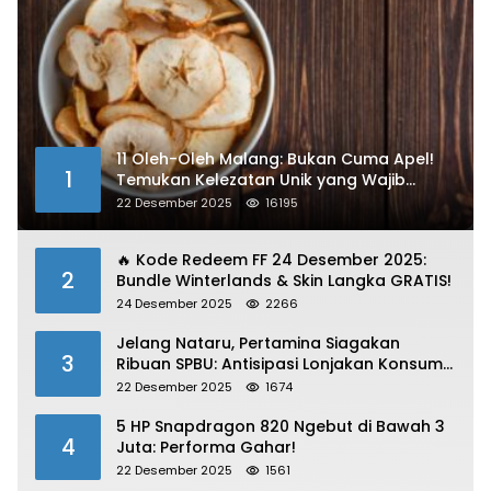
11 Oleh-Oleh Malang: Bukan Cuma Apel!
1
Temukan Kelezatan Unik yang Wajib
Dibawa
22 Desember 2025
16195
🔥 Kode Redeem FF 24 Desember 2025:
2
Bundle Winterlands & Skin Langka GRATIS!
24 Desember 2025
2266
Jelang Nataru, Pertamina Siagakan
3
Ribuan SPBU: Antisipasi Lonjakan Konsumsi
BBM dan LPG!
22 Desember 2025
1674
5 HP Snapdragon 820 Ngebut di Bawah 3
4
Juta: Performa Gahar!
22 Desember 2025
1561