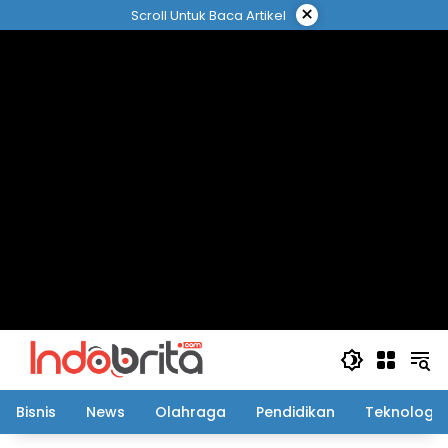
Langsung
×
Scroll Untuk Baca Artikel
ke
konten
Bisnis
News
Olahraga
Pendidikan
Teknologi