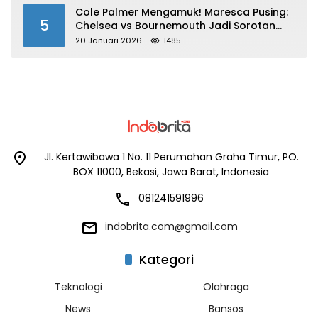
Cole Palmer Mengamuk! Maresca Pusing:
5
Chelsea vs Bournemouth Jadi Sorotan
Utama
20 Januari 2026
1485
Jl. Kertawibawa 1 No. 11 Perumahan Graha Timur, PO.
BOX 11000, Bekasi, Jawa Barat, Indonesia
081241591996
indobrita.com@gmail.com
Kategori
Teknologi
Olahraga
News
Bansos