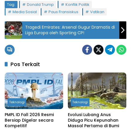
Tag:
Donald Trump
Konflik Politik
Media Sosial
Paus Fransiskus
Vatikan
Tragedi Emirates: Arsenal Gugur Dramatis di
Liga Europa oleh Sporting CP!
Pos Terkait
Teknologi
Teknologi
PMPL ID Fall 2026 Resmi
Evolusi Lubang Anus
Bersiap Digelar secara
Diduga Picu Kepunahan
Kompetitif
Massal Pertama di Bumi