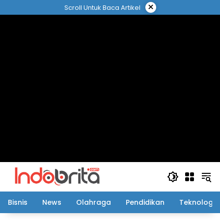
Langsung
×
Scroll Untuk Baca Artikel
ke
konten
Bisnis
News
Olahraga
Pendidikan
Teknologi