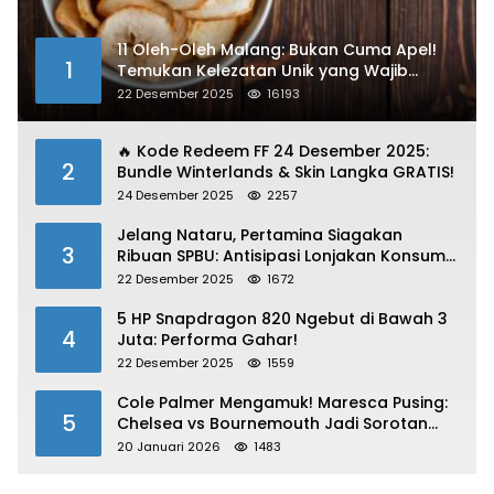
11 Oleh-Oleh Malang: Bukan Cuma Apel!
1
Temukan Kelezatan Unik yang Wajib
Dibawa
22 Desember 2025
16193
🔥 Kode Redeem FF 24 Desember 2025:
2
Bundle Winterlands & Skin Langka GRATIS!
24 Desember 2025
2257
Jelang Nataru, Pertamina Siagakan
3
Ribuan SPBU: Antisipasi Lonjakan Konsumsi
BBM dan LPG!
22 Desember 2025
1672
5 HP Snapdragon 820 Ngebut di Bawah 3
4
Juta: Performa Gahar!
22 Desember 2025
1559
Cole Palmer Mengamuk! Maresca Pusing:
5
Chelsea vs Bournemouth Jadi Sorotan
Utama
20 Januari 2026
1483