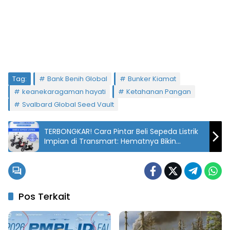
Tag:
Bank Benih Global
Bunker Kiamat
keanekaragaman hayati
Ketahanan Pangan
Svalbard Global Seed Vault
TERBONGKAR! Cara Pintar Beli Sepeda Listrik
Impian di Transmart: Hematnya Bikin
Melongo!
Pos Terkait