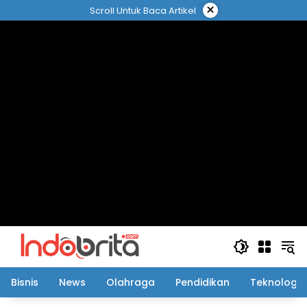
Langsung
×
Scroll Untuk Baca Artikel
ke
konten
Bisnis
News
Olahraga
Pendidikan
Teknologi