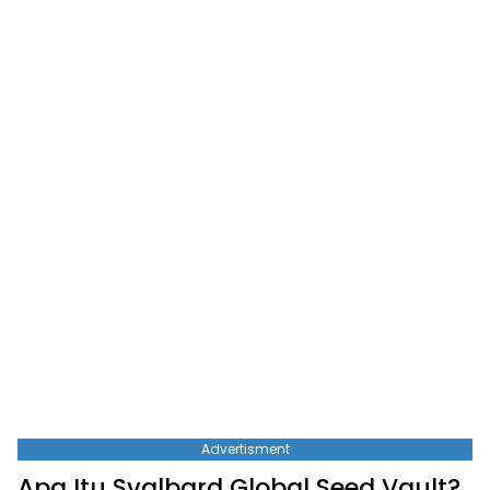
Advertisment
Apa Itu Svalbard Global Seed Vault?