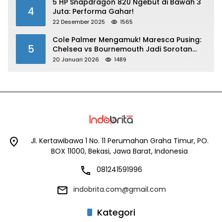
5 HP Snapdragon 820 Ngebut di Bawah 3
4
Juta: Performa Gahar!
22 Desember 2025
1565
Cole Palmer Mengamuk! Maresca Pusing:
5
Chelsea vs Bournemouth Jadi Sorotan
Utama
20 Januari 2026
1489
Jl. Kertawibawa 1 No. 11 Perumahan Graha Timur, PO.
BOX 11000, Bekasi, Jawa Barat, Indonesia
081241591996
indobrita.com@gmail.com
Kategori