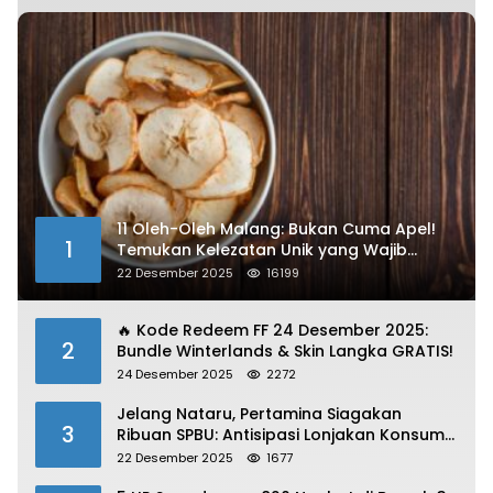
11 Oleh-Oleh Malang: Bukan Cuma Apel!
1
Temukan Kelezatan Unik yang Wajib
Dibawa
22 Desember 2025
16199
🔥 Kode Redeem FF 24 Desember 2025:
2
Bundle Winterlands & Skin Langka GRATIS!
24 Desember 2025
2272
Jelang Nataru, Pertamina Siagakan
3
Ribuan SPBU: Antisipasi Lonjakan Konsumsi
BBM dan LPG!
22 Desember 2025
1677