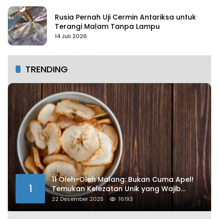
Rusia Pernah Uji Cermin Antariksa untuk
Terangi Malam Tanpa Lampu
14 Juli 2026
TRENDING
11 Oleh-Oleh Malang: Bukan Cuma Apel!
1
Temukan Kelezatan Unik yang Wajib
Dibawa
22 Desember 2025
16193