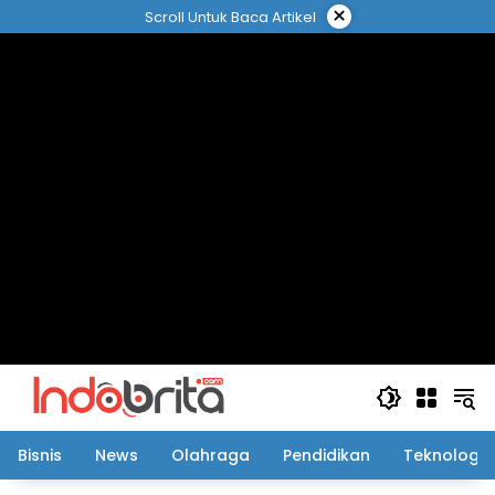
Langsung
×
Scroll Untuk Baca Artikel
ke
konten
Bisnis
News
Olahraga
Pendidikan
Teknologi