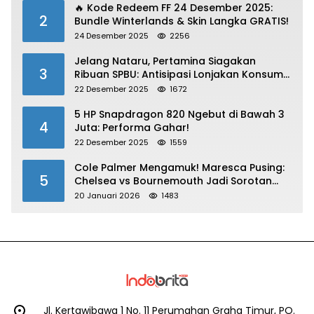
🔥 Kode Redeem FF 24 Desember 2025:
2
Bundle Winterlands & Skin Langka GRATIS!
24 Desember 2025
2256
Jelang Nataru, Pertamina Siagakan
3
Ribuan SPBU: Antisipasi Lonjakan Konsumsi
BBM dan LPG!
22 Desember 2025
1672
5 HP Snapdragon 820 Ngebut di Bawah 3
4
Juta: Performa Gahar!
22 Desember 2025
1559
Cole Palmer Mengamuk! Maresca Pusing:
5
Chelsea vs Bournemouth Jadi Sorotan
Utama
20 Januari 2026
1483
Jl. Kertawibawa 1 No. 11 Perumahan Graha Timur, PO.