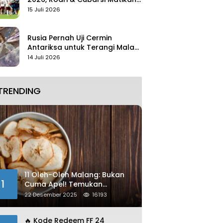
Mbappe
15 Juli 2026
Rusia Pernah Uji Cermin
Antariksa untuk Terangi Malam
Tanpa Lampu
14 Juli 2026
TRENDING
11 Oleh-Oleh Malang: Bukan
1
Cuma Apel! Temukan
Kelezatan Unik yang Wajib
22 Desember 2025
16193
Dibawa
🔥 Kode Redeem FF 24