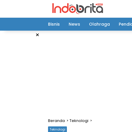
Langsung
ke
konten
Bisnis
News
Olahraga
Pendi
×
Beranda
Teknologi
Teknologi