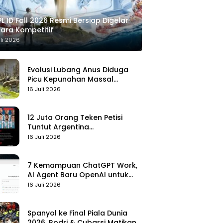
L ID Fall 2026 Resmi Bersiap Digelar
ara Kompetitif
uli 2026
Evolusi Lubang Anus Diduga
Picu Kepunahan Massal
Pertama di Bumi
16 Juli 2026
12 Juta Orang Teken Petisi
Tuntut Argentina
Didiskualifikasi
16 Juli 2026
7 Kemampuan ChatGPT Work,
AI Agent Baru OpenAI untuk
Kelola Kerja
16 Juli 2026
Spanyol ke Final Piala Dunia
2026, Rodri & Cubarsi Matikan