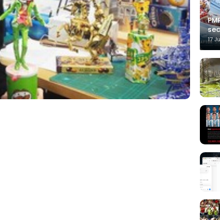
PMP
sec
17 J