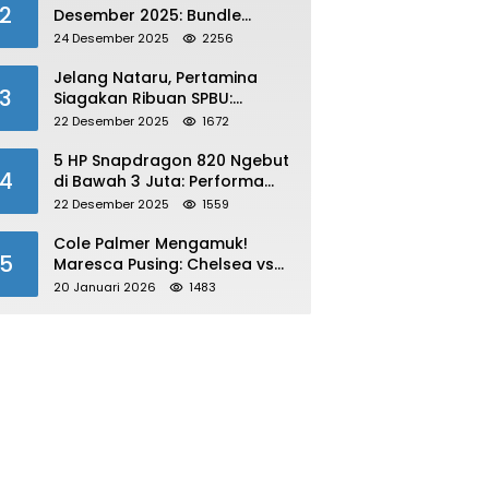
2
Desember 2025: Bundle
Winterlands & Skin Langka
24 Desember 2025
2256
GRATIS!
Jelang Nataru, Pertamina
3
Siagakan Ribuan SPBU:
Antisipasi Lonjakan Konsumsi
22 Desember 2025
1672
BBM dan LPG!
5 HP Snapdragon 820 Ngebut
4
di Bawah 3 Juta: Performa
Gahar!
22 Desember 2025
1559
Cole Palmer Mengamuk!
5
Maresca Pusing: Chelsea vs
Bournemouth Jadi Sorotan
20 Januari 2026
1483
Utama