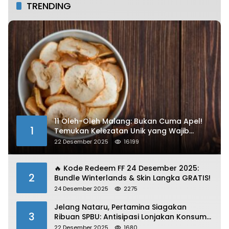
TRENDING
11 Oleh-Oleh Malang: Bukan Cuma Apel!
1
Temukan Kelezatan Unik yang Wajib
Dibawa
22 Desember 2025
16199
🔥 Kode Redeem FF 24 Desember 2025:
2
Bundle Winterlands & Skin Langka GRATIS!
24 Desember 2025
2275
Jelang Nataru, Pertamina Siagakan
3
Ribuan SPBU: Antisipasi Lonjakan Konsumsi
BBM dan LPG!
22 Desember 2025
1680