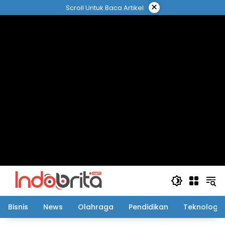
Langsung
×
Scroll Untuk Baca Artikel
ke
konten
Bisnis
News
Olahraga
Pendidikan
Teknologi