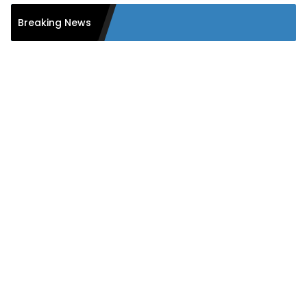
PMPL ID 
Breaking News
secara K