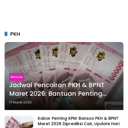
PKH
Bansos
Jadwal Pencairan PKH & BPNT
Maret 2026: Bantuan Penting
Jelang Hari Raya
17 Maret 2026
Kabar Penting KPM: Bansos PKH & BPNT
Maret 2026 Diprediksi Cair, Update Hari