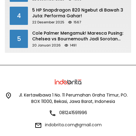
5 HP Snapdragon 820 Ngebut di Bawah 3
4
Juta: Performa Gahar!
22 Desember 2025
1567
Cole Palmer Mengamuk! Maresca Pusing:
5
Chelsea vs Bournemouth Jadi Sorotan
Utama
20 Januari 2026
1491
Jl. Kertawibawa 1 No. 11 Perumahan Graha Timur, PO.
BOX 11000, Bekasi, Jawa Barat, Indonesia
081241591996
indobrita.com@gmail.com