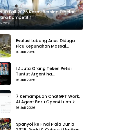
L ID Fall 2026 Resmi Bersiap Digelar
ara Kompetitif
uli 2026
Evolusi Lubang Anus Diduga
Picu Kepunahan Massal
Pertama di Bumi
16 Juli 2026
12 Juta Orang Teken Petisi
Tuntut Argentina
Didiskualifikasi
16 Juli 2026
7 Kemampuan ChatGPT Work,
AI Agent Baru OpenAI untuk
Kelola Kerja
16 Juli 2026
Spanyol ke Final Piala Dunia
2026, Rodri & Cubarsi Matikan