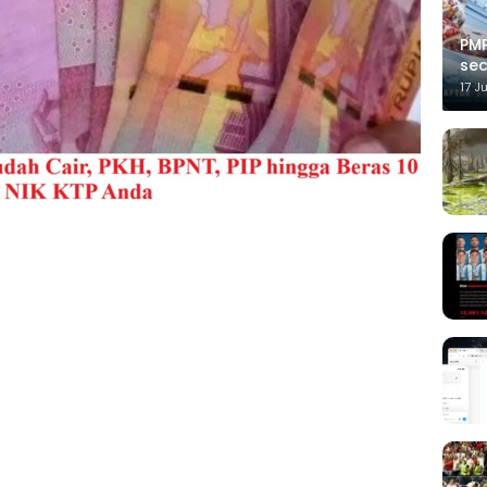
PMP
sec
17 J