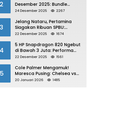
2
Desember 2025: Bundle
Winterlands & Skin Langka
24 Desember 2025
2267
GRATIS!
Jelang Nataru, Pertamina
3
Siagakan Ribuan SPBU:
Antisipasi Lonjakan Konsumsi
22 Desember 2025
1674
BBM dan LPG!
5 HP Snapdragon 820 Ngebut
4
di Bawah 3 Juta: Performa
Gahar!
22 Desember 2025
1561
Cole Palmer Mengamuk!
5
Maresca Pusing: Chelsea vs
Bournemouth Jadi Sorotan
20 Januari 2026
1485
Utama