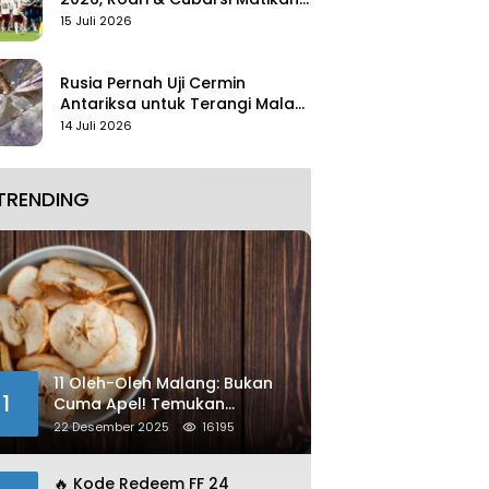
Mbappe
15 Juli 2026
Rusia Pernah Uji Cermin
Antariksa untuk Terangi Malam
Tanpa Lampu
14 Juli 2026
TRENDING
11 Oleh-Oleh Malang: Bukan
1
Cuma Apel! Temukan
Kelezatan Unik yang Wajib
22 Desember 2025
16195
Dibawa
🔥 Kode Redeem FF 24