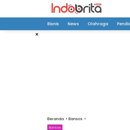
Langsung
ke
konten
Bisnis
News
Olahraga
Pendi
×
Beranda
Bansos
Bansos