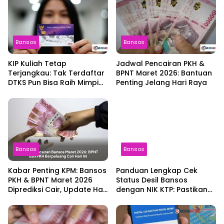
Bansos
Bansos
KIP Kuliah Tetap
Jadwal Pencairan PKH &
Terjangkau: Tak Terdaftar
BPNT Maret 2026: Bantuan
DTKS Pun Bisa Raih Mimpi
Penting Jelang Hari Raya
Pendidikan!
Bansos
Bansos
Kabar Penting KPM: Bansos
Panduan Lengkap Cek
PKH & BPNT Maret 2026
Status Desil Bansos
Diprediksi Cair, Update Hari
dengan NIK KTP: Pastikan
Ini!
Hakmu Terpenuhi!