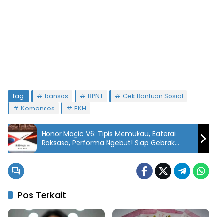
Tag:
bansos
BPNT
Cek Bantuan Sosial
Kemensos
PKH
Honor Magic V6: Tipis Memukau, Baterai
Raksasa, Performa Ngebut! Siap Gebrak
Pasar Ponsel Lipat
Pos Terkait