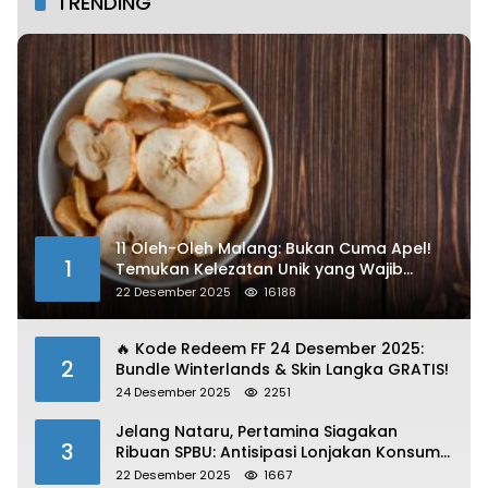
TRENDING
11 Oleh-Oleh Malang: Bukan Cuma Apel!
1
Temukan Kelezatan Unik yang Wajib
Dibawa
22 Desember 2025
16188
🔥 Kode Redeem FF 24 Desember 2025:
2
Bundle Winterlands & Skin Langka GRATIS!
24 Desember 2025
2251
Jelang Nataru, Pertamina Siagakan
3
Ribuan SPBU: Antisipasi Lonjakan Konsumsi
BBM dan LPG!
22 Desember 2025
1667