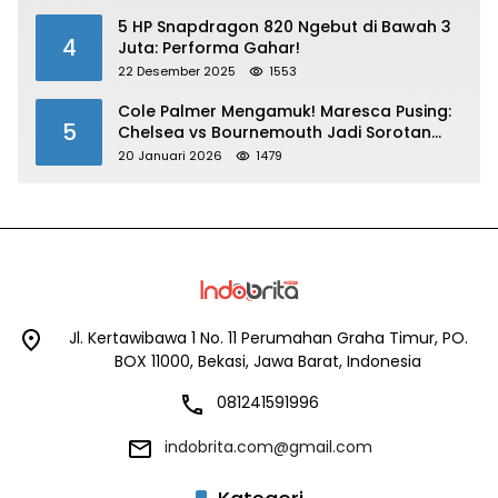
5 HP Snapdragon 820 Ngebut di Bawah 3
4
Juta: Performa Gahar!
22 Desember 2025
1553
Cole Palmer Mengamuk! Maresca Pusing:
5
Chelsea vs Bournemouth Jadi Sorotan
Utama
20 Januari 2026
1479
Jl. Kertawibawa 1 No. 11 Perumahan Graha Timur, PO.
BOX 11000, Bekasi, Jawa Barat, Indonesia
081241591996
indobrita.com@gmail.com