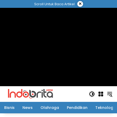
Langsung
×
Scroll Untuk Baca Artikel
ke
konten
Bisnis
News
Olahraga
Pendidikan
Teknologi