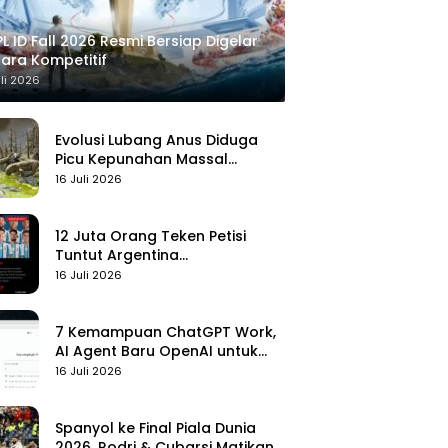
L ID Fall 2026 Resmi Bersiap Digelar
ara Kompetitif
uli 2026
Evolusi Lubang Anus Diduga
Picu Kepunahan Massal
Pertama di Bumi
16 Juli 2026
12 Juta Orang Teken Petisi
Tuntut Argentina
Didiskualifikasi
16 Juli 2026
7 Kemampuan ChatGPT Work,
AI Agent Baru OpenAI untuk
Kelola Kerja
16 Juli 2026
Spanyol ke Final Piala Dunia
2026, Rodri & Cubarsi Matikan