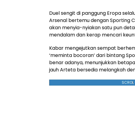
Duel sengit di panggung Eropa selal
Arsenal bertemu dengan Sporting CP
akan menyia-nyiakan satu pun detai
mendalam dan kerap mencari keuntu
Kabar mengejutkan sempat berhemb
‘meminta bocoran’ dari bintang Sport
benar adanya, menunjukkan betapa 
jauh Arteta bersedia melangkah d
SCROL 