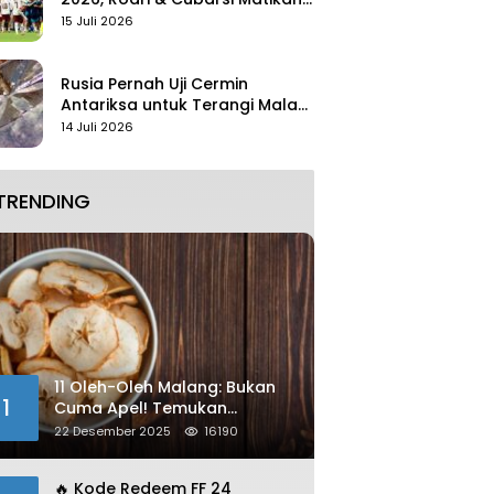
Mbappe
15 Juli 2026
Rusia Pernah Uji Cermin
Antariksa untuk Terangi Malam
Tanpa Lampu
14 Juli 2026
TRENDING
11 Oleh-Oleh Malang: Bukan
1
Cuma Apel! Temukan
Kelezatan Unik yang Wajib
22 Desember 2025
16190
Dibawa
🔥 Kode Redeem FF 24