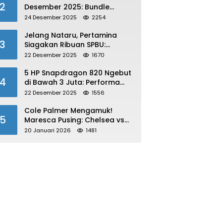
2
Desember 2025: Bundle
Winterlands & Skin Langka
24 Desember 2025
2254
GRATIS!
Jelang Nataru, Pertamina
3
Siagakan Ribuan SPBU:
Antisipasi Lonjakan Konsumsi
22 Desember 2025
1670
BBM dan LPG!
5 HP Snapdragon 820 Ngebut
4
di Bawah 3 Juta: Performa
Gahar!
22 Desember 2025
1556
Cole Palmer Mengamuk!
5
Maresca Pusing: Chelsea vs
Bournemouth Jadi Sorotan
20 Januari 2026
1481
Utama