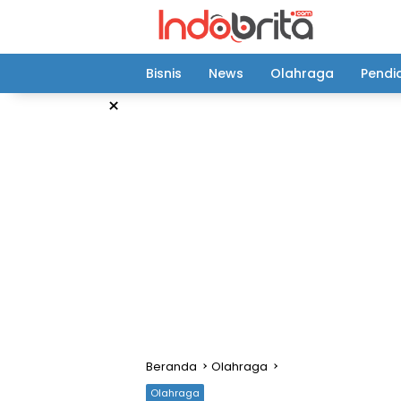
Langsung
ke
konten
Bisnis
News
Olahraga
Pendi
×
Beranda
Olahraga
Olahraga