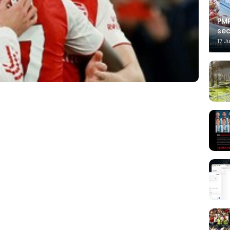
PMP
sec
17 J