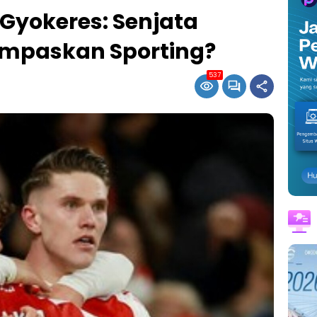
Gyokeres: Senjata
empaskan Sporting?
537