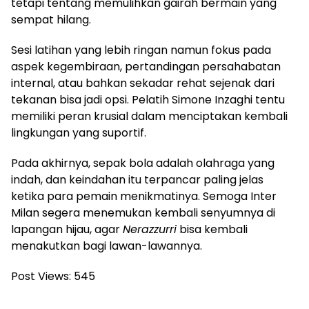
tetapi tentang memulihkan gairah bermain yang
sempat hilang.
Sesi latihan yang lebih ringan namun fokus pada
aspek kegembiraan, pertandingan persahabatan
internal, atau bahkan sekadar rehat sejenak dari
tekanan bisa jadi opsi. Pelatih Simone Inzaghi tentu
memiliki peran krusial dalam menciptakan kembali
lingkungan yang suportif.
Pada akhirnya, sepak bola adalah olahraga yang
indah, dan keindahan itu terpancar paling jelas
ketika para pemain menikmatinya. Semoga Inter
Milan segera menemukan kembali senyumnya di
lapangan hijau, agar
Nerazzurri
bisa kembali
menakutkan bagi lawan-lawannya.
Post Views:
545