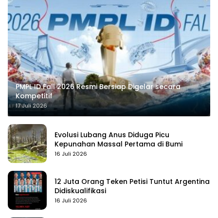
PMPL ID Fall 2026 Resmi Bersiap Digelar secara
Kompetitif
17 Juli 2026
Evolusi Lubang Anus Diduga Picu
Kepunahan Massal Pertama di Bumi
16 Juli 2026
12 Juta Orang Teken Petisi Tuntut Argentina
Didiskualifikasi
16 Juli 2026