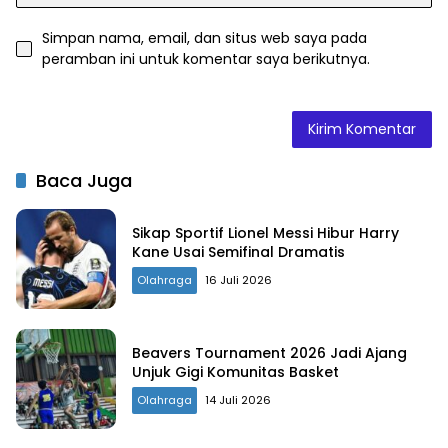
Simpan nama, email, dan situs web saya pada
peramban ini untuk komentar saya berikutnya.
Baca Juga
Sikap Sportif Lionel Messi Hibur Harry
Kane Usai Semifinal Dramatis
Olahraga
16 Juli 2026
Beavers Tournament 2026 Jadi Ajang
Unjuk Gigi Komunitas Basket
Olahraga
14 Juli 2026