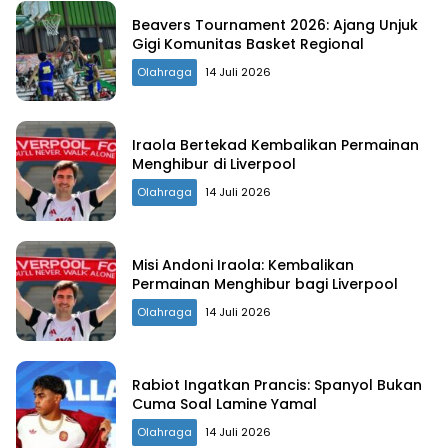
Beavers Tournament 2026: Ajang Unjuk
Gigi Komunitas Basket Regional
Olahraga
14 Juli 2026
Iraola Bertekad Kembalikan Permainan
Menghibur di Liverpool
Olahraga
14 Juli 2026
Misi Andoni Iraola: Kembalikan
Permainan Menghibur bagi Liverpool
Olahraga
14 Juli 2026
Rabiot Ingatkan Prancis: Spanyol Bukan
Cuma Soal Lamine Yamal
Olahraga
14 Juli 2026