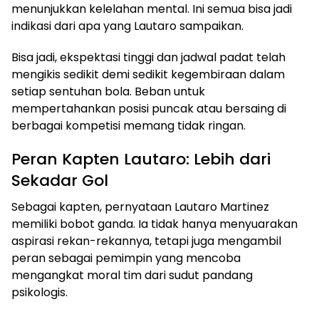
menunjukkan kelelahan mental. Ini semua bisa jadi
indikasi dari apa yang Lautaro sampaikan.
Bisa jadi, ekspektasi tinggi dan jadwal padat telah
mengikis sedikit demi sedikit kegembiraan dalam
setiap sentuhan bola. Beban untuk
mempertahankan posisi puncak atau bersaing di
berbagai kompetisi memang tidak ringan.
Peran Kapten Lautaro: Lebih dari
Sekadar Gol
Sebagai kapten, pernyataan Lautaro Martinez
memiliki bobot ganda. Ia tidak hanya menyuarakan
aspirasi rekan-rekannya, tetapi juga mengambil
peran sebagai pemimpin yang mencoba
mengangkat moral tim dari sudut pandang
psikologis.