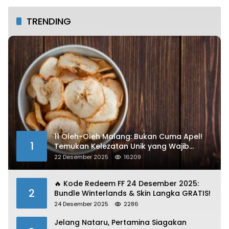
TRENDING
11 Oleh-Oleh Malang: Bukan Cuma Apel!
1
Temukan Kelezatan Unik yang Wajib
Dibawa
22 Desember 2025
16209
🔥 Kode Redeem FF 24 Desember 2025:
2
Bundle Winterlands & Skin Langka GRATIS!
24 Desember 2025
2286
Jelang Nataru, Pertamina Siagakan