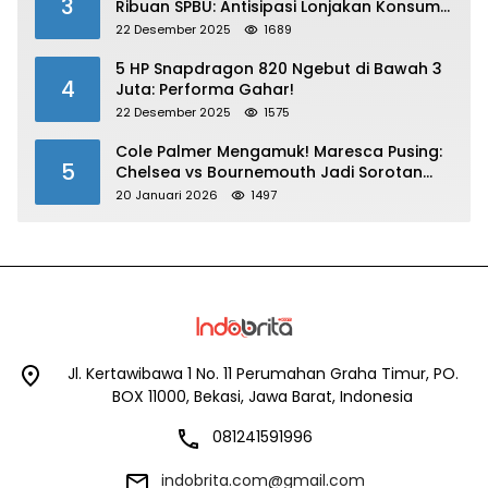
3
Ribuan SPBU: Antisipasi Lonjakan Konsumsi
BBM dan LPG!
22 Desember 2025
1689
5 HP Snapdragon 820 Ngebut di Bawah 3
4
Juta: Performa Gahar!
22 Desember 2025
1575
Cole Palmer Mengamuk! Maresca Pusing:
5
Chelsea vs Bournemouth Jadi Sorotan
Utama
20 Januari 2026
1497
Jl. Kertawibawa 1 No. 11 Perumahan Graha Timur, PO.
BOX 11000, Bekasi, Jawa Barat, Indonesia
081241591996
indobrita.com@gmail.com