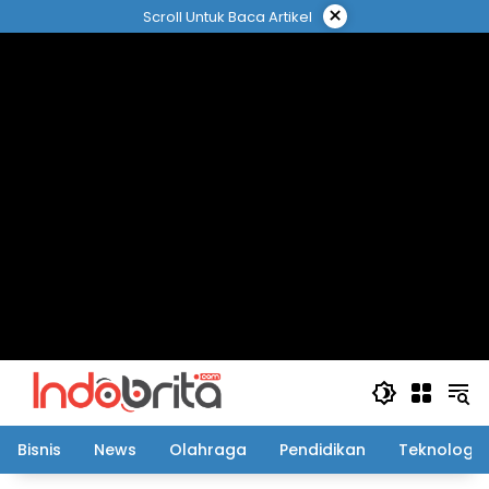
Langsung
×
Scroll Untuk Baca Artikel
ke
konten
Bisnis
News
Olahraga
Pendidikan
Teknologi