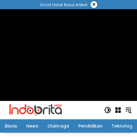
Langsung
×
Scroll Untuk Baca Artikel
ke
konten
Bisnis
News
Olahraga
Pendidikan
Teknologi