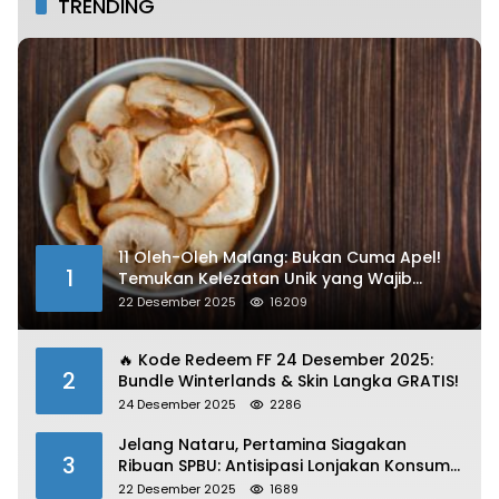
TRENDING
11 Oleh-Oleh Malang: Bukan Cuma Apel!
1
Temukan Kelezatan Unik yang Wajib
Dibawa
22 Desember 2025
16209
🔥 Kode Redeem FF 24 Desember 2025:
2
Bundle Winterlands & Skin Langka GRATIS!
24 Desember 2025
2286
Jelang Nataru, Pertamina Siagakan
3
Ribuan SPBU: Antisipasi Lonjakan Konsumsi
BBM dan LPG!
22 Desember 2025
1689