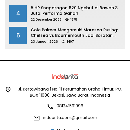
5 HP Snapdragon 820 Ngebut di Bawah 3
4
Juta: Performa Gahar!
22 Desember 2025
1575
Cole Palmer Mengamuk! Maresca Pusing:
5
Chelsea vs Bournemouth Jadi Sorotan
Utama
20 Januari 2026
1497
Jl. Kertawibawa 1 No. 11 Perumahan Graha Timur, PO.
BOX 11000, Bekasi, Jawa Barat, Indonesia
081241591996
indobrita.com@gmail.com