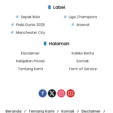
Label
Sepak Bola
Liga Champions
Piala Dunia 2026
Arsenal
Manchester City
Halaman
Disclaimer
Indeks Berita
Kebijakan Privasi
Kontak
Tentang Kami
Term of Service
Beranda
Tentang Kami
Kontak
Disclaimer