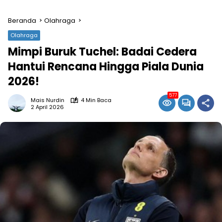
Beranda
Olahraga
Olahraga
Mimpi Buruk Tuchel: Badai Cedera
Hantui Rencana Hingga Piala Dunia
2026!
577
Mais Nurdin
4 Min Baca
2 April 2026