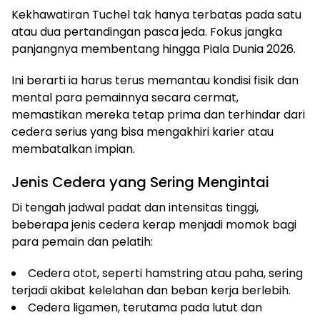
Kekhawatiran Tuchel tak hanya terbatas pada satu
atau dua pertandingan pasca jeda. Fokus jangka
panjangnya membentang hingga Piala Dunia 2026.
Ini berarti ia harus terus memantau kondisi fisik dan
mental para pemainnya secara cermat,
memastikan mereka tetap prima dan terhindar dari
cedera serius yang bisa mengakhiri karier atau
membatalkan impian.
Jenis Cedera yang Sering Mengintai
Di tengah jadwal padat dan intensitas tinggi,
beberapa jenis cedera kerap menjadi momok bagi
para pemain dan pelatih:
Cedera otot, seperti hamstring atau paha, sering
terjadi akibat kelelahan dan beban kerja berlebih.
Cedera ligamen, terutama pada lutut dan