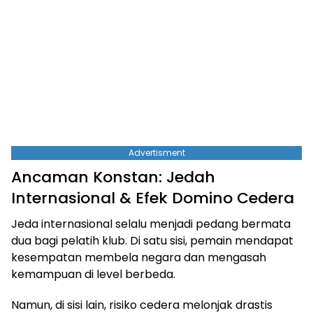
Advertisment
Ancaman Konstan: Jedah
Internasional & Efek Domino Cedera
Jeda internasional selalu menjadi pedang bermata
dua bagi pelatih klub. Di satu sisi, pemain mendapat
kesempatan membela negara dan mengasah
kemampuan di level berbeda.
Namun, di sisi lain, risiko cedera melonjak drastis