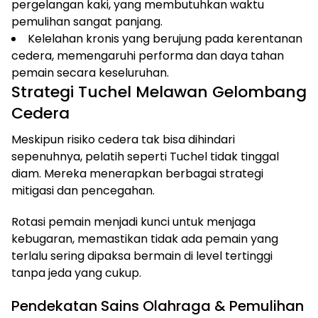
pergelangan kaki, yang membutuhkan waktu
pemulihan sangat panjang.
Kelelahan kronis yang berujung pada kerentanan
cedera, memengaruhi performa dan daya tahan
pemain secara keseluruhan.
Strategi Tuchel Melawan Gelombang
Cedera
Meskipun risiko cedera tak bisa dihindari
sepenuhnya, pelatih seperti Tuchel tidak tinggal
diam. Mereka menerapkan berbagai strategi
mitigasi dan pencegahan.
Rotasi pemain menjadi kunci untuk menjaga
kebugaran, memastikan tidak ada pemain yang
terlalu sering dipaksa bermain di level tertinggi
tanpa jeda yang cukup.
Pendekatan Sains Olahraga & Pemulihan