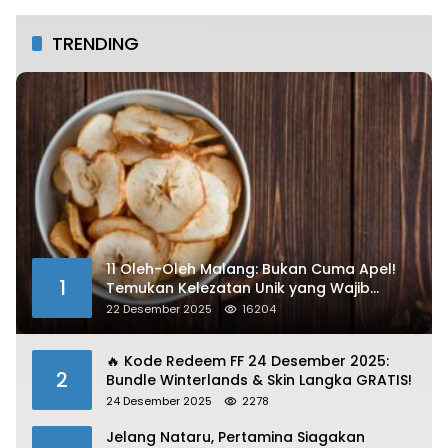
TRENDING
11 Oleh-Oleh Malang: Bukan Cuma Apel!
1
Temukan Kelezatan Unik yang Wajib
Dibawa
22 Desember 2025
16204
🔥 Kode Redeem FF 24 Desember 2025:
2
Bundle Winterlands & Skin Langka GRATIS!
24 Desember 2025
2278
Jelang Nataru, Pertamina Siagakan