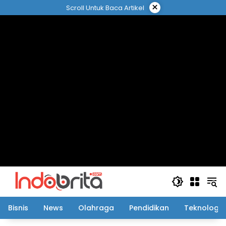
Langsung
×
Scroll Untuk Baca Artikel
ke
konten
Bisnis
News
Olahraga
Pendidikan
Teknologi