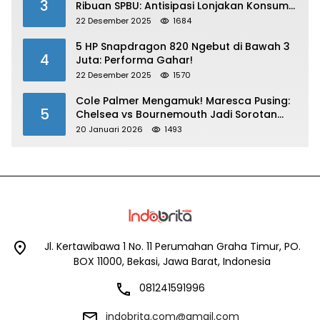
3
Ribuan SPBU: Antisipasi Lonjakan Konsumsi
BBM dan LPG!
22 Desember 2025
1684
5 HP Snapdragon 820 Ngebut di Bawah 3
4
Juta: Performa Gahar!
22 Desember 2025
1570
Cole Palmer Mengamuk! Maresca Pusing:
5
Chelsea vs Bournemouth Jadi Sorotan
Utama
20 Januari 2026
1493
Jl. Kertawibawa 1 No. 11 Perumahan Graha Timur, PO.
BOX 11000, Bekasi, Jawa Barat, Indonesia
081241591996
indobrita.com@gmail.com