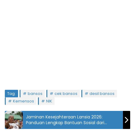
Tag:
bansos
cek bansos
desil bansos
Kemensos
NIK
Jaminan Kesejahteraan Lansia 2026:
Panduan Lengkap Bantuan Sosial dari
Pemerintah