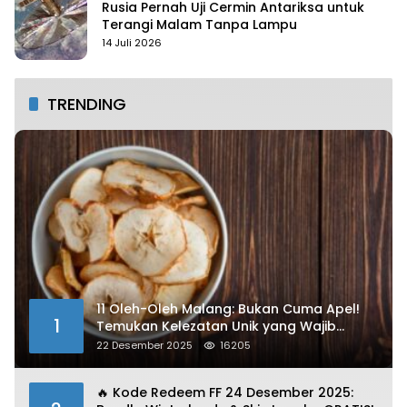
Rusia Pernah Uji Cermin Antariksa untuk
Terangi Malam Tanpa Lampu
14 Juli 2026
TRENDING
11 Oleh-Oleh Malang: Bukan Cuma Apel!
1
Temukan Kelezatan Unik yang Wajib
Dibawa
22 Desember 2025
16205
🔥 Kode Redeem FF 24 Desember 2025: