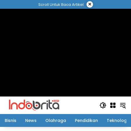
Langsung
×
Scroll Untuk Baca Artikel
ke
konten
Bisnis
News
Olahraga
Pendidikan
Teknologi