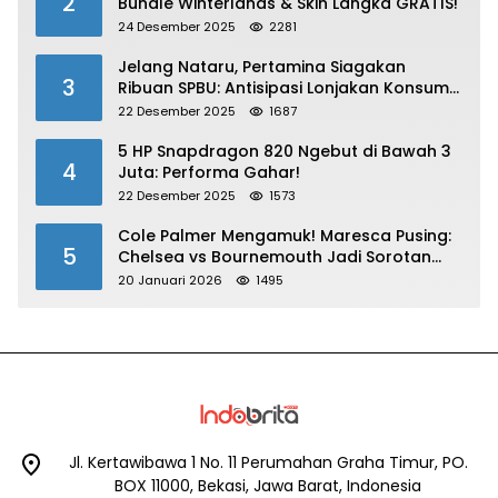
2
Bundle Winterlands & Skin Langka GRATIS!
24 Desember 2025
2281
Jelang Nataru, Pertamina Siagakan
3
Ribuan SPBU: Antisipasi Lonjakan Konsumsi
BBM dan LPG!
22 Desember 2025
1687
5 HP Snapdragon 820 Ngebut di Bawah 3
4
Juta: Performa Gahar!
22 Desember 2025
1573
Cole Palmer Mengamuk! Maresca Pusing:
5
Chelsea vs Bournemouth Jadi Sorotan
Utama
20 Januari 2026
1495
Jl. Kertawibawa 1 No. 11 Perumahan Graha Timur, PO.
BOX 11000, Bekasi, Jawa Barat, Indonesia