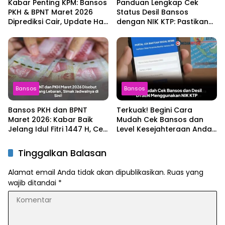
Kabar Penting KPM: Bansos
Panduan Lengkap Cek
PKH & BPNT Maret 2026
Status Desil Bansos
Diprediksi Cair, Update Hari
dengan NIK KTP: Pastikan
Ini!
Hakmu Terpenuhi!
Bansos
Bansos
Bansos PKH dan BPNT
Terkuak! Begini Cara
Maret 2026: Kabar Baik
Mudah Cek Bansos dan
Jelang Idul Fitri 1447 H, Cek
Level Kesejahteraan Anda
Jadwalnya!
Online dengan NIK KTP
Tinggalkan Balasan
Alamat email Anda tidak akan dipublikasikan.
Ruas yang
wajib ditandai
*