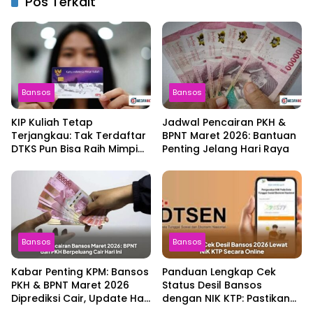
Pos Terkait
Bansos
Bansos
KIP Kuliah Tetap
Jadwal Pencairan PKH &
Terjangkau: Tak Terdaftar
BPNT Maret 2026: Bantuan
DTKS Pun Bisa Raih Mimpi
Penting Jelang Hari Raya
Pendidikan!
Bansos
Bansos
Kabar Penting KPM: Bansos
Panduan Lengkap Cek
PKH & BPNT Maret 2026
Status Desil Bansos
Diprediksi Cair, Update Hari
dengan NIK KTP: Pastikan
Ini!
Hakmu Terpenuhi!