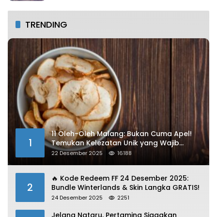
TRENDING
11 Oleh-Oleh Malang: Bukan Cuma Apel!
1
Temukan Kelezatan Unik yang Wajib
Dibawa
22 Desember 2025
16188
🔥 Kode Redeem FF 24 Desember 2025:
2
Bundle Winterlands & Skin Langka GRATIS!
24 Desember 2025
2251
Jelang Nataru, Pertamina Siagakan