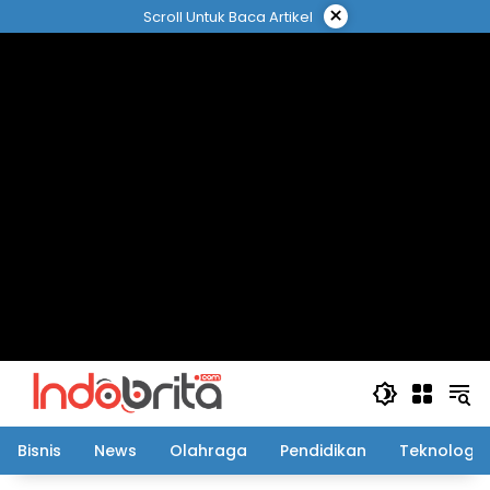
Langsung
×
Scroll Untuk Baca Artikel
ke
konten
Bisnis
News
Olahraga
Pendidikan
Teknologi