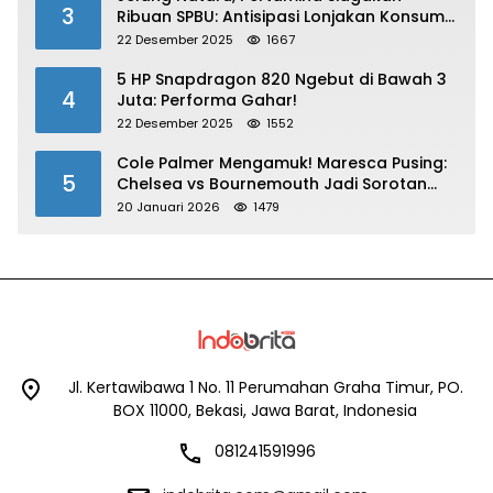
3
Ribuan SPBU: Antisipasi Lonjakan Konsumsi
BBM dan LPG!
22 Desember 2025
1667
5 HP Snapdragon 820 Ngebut di Bawah 3
4
Juta: Performa Gahar!
22 Desember 2025
1552
Cole Palmer Mengamuk! Maresca Pusing:
5
Chelsea vs Bournemouth Jadi Sorotan
Utama
20 Januari 2026
1479
Jl. Kertawibawa 1 No. 11 Perumahan Graha Timur, PO.
BOX 11000, Bekasi, Jawa Barat, Indonesia
081241591996