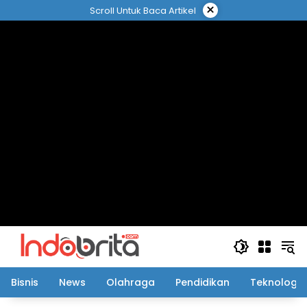
Langsung
×
Scroll Untuk Baca Artikel
ke
konten
Bisnis
News
Olahraga
Pendidikan
Teknologi