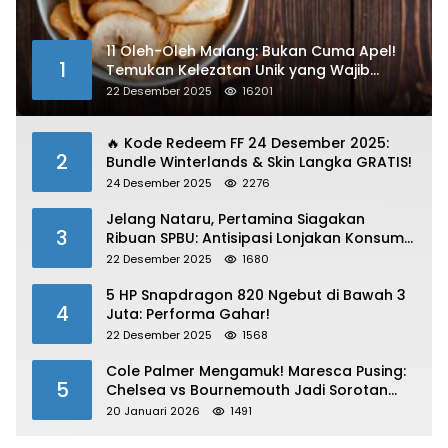
11 Oleh-Oleh Malang: Bukan Cuma Apel!
1
Temukan Kelezatan Unik yang Wajib
Dibawa
22 Desember 2025
16201
🔥 Kode Redeem FF 24 Desember 2025:
2
Bundle Winterlands & Skin Langka GRATIS!
24 Desember 2025
2276
Jelang Nataru, Pertamina Siagakan
3
Ribuan SPBU: Antisipasi Lonjakan Konsumsi
BBM dan LPG!
22 Desember 2025
1680
5 HP Snapdragon 820 Ngebut di Bawah 3
4
Juta: Performa Gahar!
22 Desember 2025
1568
Cole Palmer Mengamuk! Maresca Pusing:
5
Chelsea vs Bournemouth Jadi Sorotan
Utama
20 Januari 2026
1491