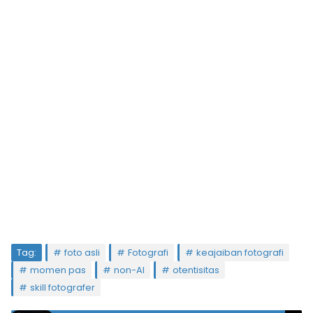
Tag:
foto asli
Fotografi
keajaiban fotografi
momen pas
non-AI
otentisitas
skill fotografer