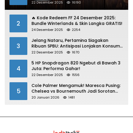
Dibawa
22 Desember 2025
16190
🔥 Kode Redeem FF 24 Desember 2025:
2
Bundle Winterlands & Skin Langka GRATIS!
24 Desember 2025
2254
Jelang Nataru, Pertamina Siagakan
3
Ribuan SPBU: Antisipasi Lonjakan Konsumsi
BBM dan LPG!
22 Desember 2025
1670
5 HP Snapdragon 820 Ngebut di Bawah 3
4
Juta: Performa Gahar!
22 Desember 2025
1556
Cole Palmer Mengamuk! Maresca Pusing:
5
Chelsea vs Bournemouth Jadi Sorotan
Utama
20 Januari 2026
1481