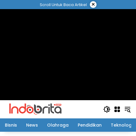
Langsung
×
Scroll Untuk Baca Artikel
ke
konten
Bisnis
News
Olahraga
Pendidikan
Teknologi