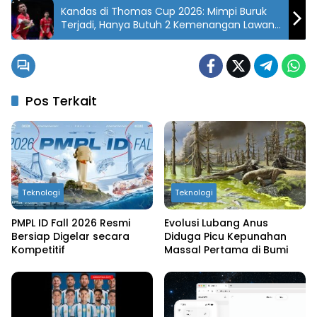
Kandas di Thomas Cup 2026: Mimpi Buruk
Terjadi, Hanya Butuh 2 Kemenangan Lawan
Prancis Pun Gagal!
Pos Terkait
Teknologi
Teknologi
PMPL ID Fall 2026 Resmi
Evolusi Lubang Anus
Bersiap Digelar secara
Diduga Picu Kepunahan
Kompetitif
Massal Pertama di Bumi