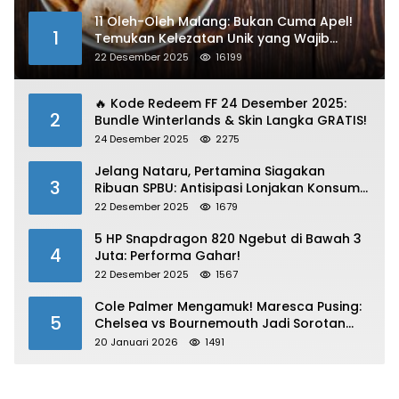
11 Oleh-Oleh Malang: Bukan Cuma Apel!
1
Temukan Kelezatan Unik yang Wajib
Dibawa
22 Desember 2025
16199
🔥 Kode Redeem FF 24 Desember 2025:
2
Bundle Winterlands & Skin Langka GRATIS!
24 Desember 2025
2275
Jelang Nataru, Pertamina Siagakan
3
Ribuan SPBU: Antisipasi Lonjakan Konsumsi
BBM dan LPG!
22 Desember 2025
1679
5 HP Snapdragon 820 Ngebut di Bawah 3
4
Juta: Performa Gahar!
22 Desember 2025
1567
Cole Palmer Mengamuk! Maresca Pusing:
5
Chelsea vs Bournemouth Jadi Sorotan
Utama
20 Januari 2026
1491