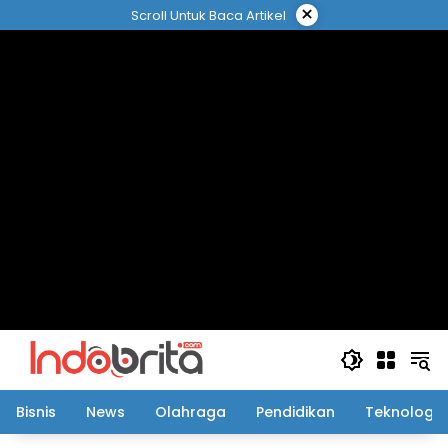
Langsung
×
Scroll Untuk Baca Artikel
ke
konten
Bisnis
News
Olahraga
Pendidikan
Teknologi