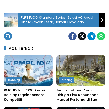
FLiFE FLOO Standard Series: Solusi AC Andal
untuk Proyek Besar, Hemat Biaya dan
Perawatan!
Pos Terkait
Teknologi
Teknologi
PMPL ID Fall 2026 Resmi
Evolusi Lubang Anus
Bersiap Digelar secara
Diduga Picu Kepunahan
Kompetitif
Massal Pertama di Bumi