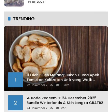
14 Juli 2026
TRENDING
11 Oleh-Oleh Malang: Bukan Cuma Apel!
1
Temukan Kelezatan Unik yang Wajib
Dibawa
22 Desember 2025
16202
🔥 Kode Redeem FF 24 Desember 2025:
2
Bundle Winterlands & Skin Langka GRATIS!
24 Desember 2025
2276