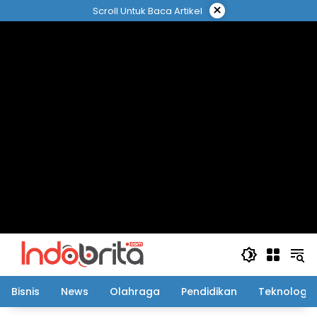
Langsung
×
Scroll Untuk Baca Artikel
ke
konten
Bisnis
News
Olahraga
Pendidikan
Teknologi