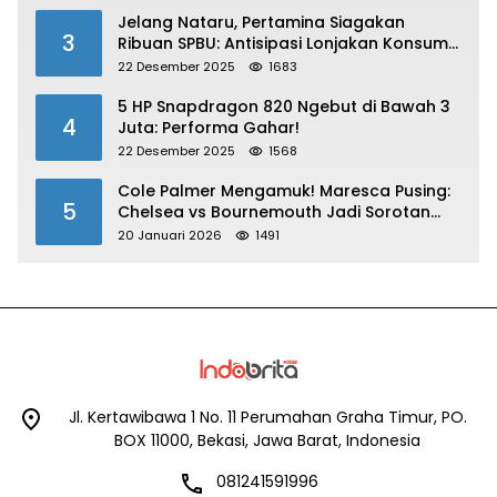
Jelang Nataru, Pertamina Siagakan
3
Ribuan SPBU: Antisipasi Lonjakan Konsumsi
BBM dan LPG!
22 Desember 2025
1683
5 HP Snapdragon 820 Ngebut di Bawah 3
4
Juta: Performa Gahar!
22 Desember 2025
1568
Cole Palmer Mengamuk! Maresca Pusing:
5
Chelsea vs Bournemouth Jadi Sorotan
Utama
20 Januari 2026
1491
Jl. Kertawibawa 1 No. 11 Perumahan Graha Timur, PO.
BOX 11000, Bekasi, Jawa Barat, Indonesia
081241591996