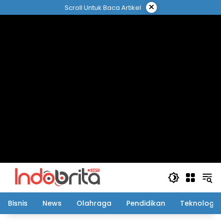
Langsung
×
Scroll Untuk Baca Artikel
ke
konten
Bisnis
News
Olahraga
Pendidikan
Teknologi