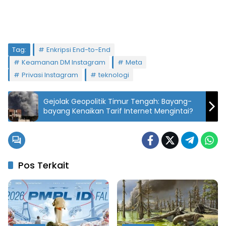
Tag:
Enkripsi End-to-End
Keamanan DM Instagram
Meta
Privasi Instagram
teknologi
Gejolak Geopolitik Timur Tengah: Bayang-
bayang Kenaikan Tarif Internet Mengintai?
Pos Terkait