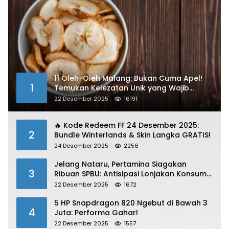
11 Oleh-Oleh Malang: Bukan Cuma Apel!
1
Temukan Kelezatan Unik yang Wajib
Dibawa
22 Desember 2025
16191
🔥 Kode Redeem FF 24 Desember 2025:
2
Bundle Winterlands & Skin Langka GRATIS!
24 Desember 2025
2256
Jelang Nataru, Pertamina Siagakan
3
Ribuan SPBU: Antisipasi Lonjakan Konsumsi
BBM dan LPG!
22 Desember 2025
1672
5 HP Snapdragon 820 Ngebut di Bawah 3
4
Juta: Performa Gahar!
22 Desember 2025
1557