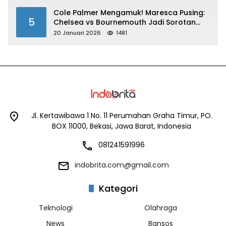
Cole Palmer Mengamuk! Maresca Pusing:
5
Chelsea vs Bournemouth Jadi Sorotan
Utama
20 Januari 2026
1481
Jl. Kertawibawa 1 No. 11 Perumahan Graha Timur, PO.
BOX 11000, Bekasi, Jawa Barat, Indonesia
081241591996
indobrita.com@gmail.com
Kategori
Teknologi
Olahraga
News
Bansos