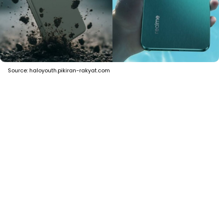
Source: haloyouth.pikiran-rakyat.com