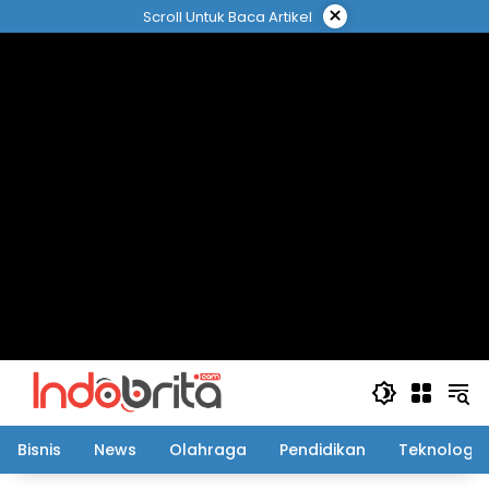
Langsung
×
Scroll Untuk Baca Artikel
ke
konten
Bisnis
News
Olahraga
Pendidikan
Teknologi