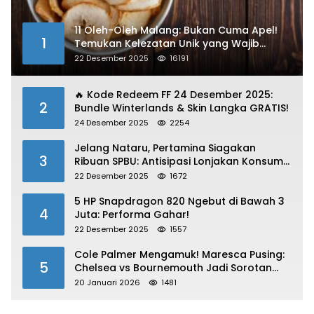
11 Oleh-Oleh Malang: Bukan Cuma Apel!
1
Temukan Kelezatan Unik yang Wajib
Dibawa
22 Desember 2025
16191
🔥 Kode Redeem FF 24 Desember 2025:
2
Bundle Winterlands & Skin Langka GRATIS!
24 Desember 2025
2254
Jelang Nataru, Pertamina Siagakan
3
Ribuan SPBU: Antisipasi Lonjakan Konsumsi
BBM dan LPG!
22 Desember 2025
1672
5 HP Snapdragon 820 Ngebut di Bawah 3
4
Juta: Performa Gahar!
22 Desember 2025
1557
Cole Palmer Mengamuk! Maresca Pusing:
5
Chelsea vs Bournemouth Jadi Sorotan
Utama
20 Januari 2026
1481