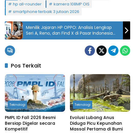
hp all-rounder
kamera 108MP OIS
smartphone terbaik 3 jutaan 2026
Menilik Jajaran HP OPPO: Analisis Lengkap
Seri A, Reno, dan Find X di Pasar Indonesia
Hingga 2026
Pos Terkait
Teknologi
Teknologi
PMPL ID Fall 2026 Resmi
Evolusi Lubang Anus
Bersiap Digelar secara
Diduga Picu Kepunahan
Kompetitif
Massal Pertama di Bumi