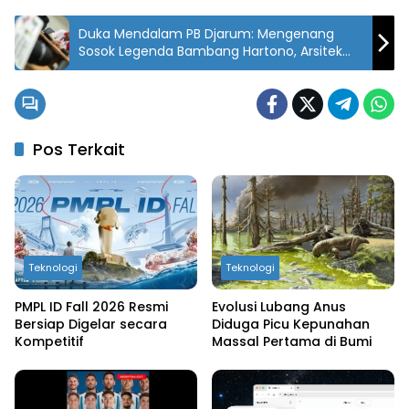
Duka Mendalam PB Djarum: Mengenang
Sosok Legenda Bambang Hartono, Arsitek
Juara Bulutangkis Indonesia
Pos Terkait
Teknologi
Teknologi
PMPL ID Fall 2026 Resmi
Evolusi Lubang Anus
Bersiap Digelar secara
Diduga Picu Kepunahan
Kompetitif
Massal Pertama di Bumi