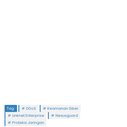
Tag:
DDoS
Keamanan Siber
Linknet Enterprise
Nexusguard
Proteksi Jaringan