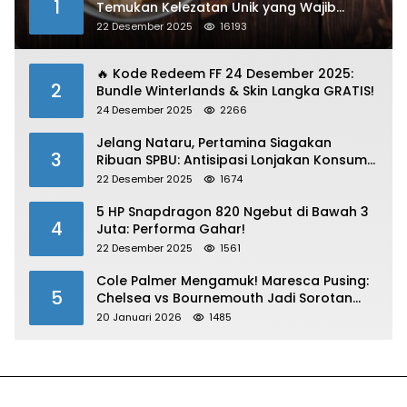
1
Temukan Kelezatan Unik yang Wajib
Dibawa
22 Desember 2025
16193
🔥 Kode Redeem FF 24 Desember 2025:
2
Bundle Winterlands & Skin Langka GRATIS!
24 Desember 2025
2266
Jelang Nataru, Pertamina Siagakan
3
Ribuan SPBU: Antisipasi Lonjakan Konsumsi
BBM dan LPG!
22 Desember 2025
1674
5 HP Snapdragon 820 Ngebut di Bawah 3
4
Juta: Performa Gahar!
22 Desember 2025
1561
Cole Palmer Mengamuk! Maresca Pusing:
5
Chelsea vs Bournemouth Jadi Sorotan
Utama
20 Januari 2026
1485