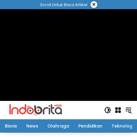
Langsung
×
Scroll Untuk Baca Artikel
ke
konten
Bisnis
News
Olahraga
Pendidikan
Teknologi