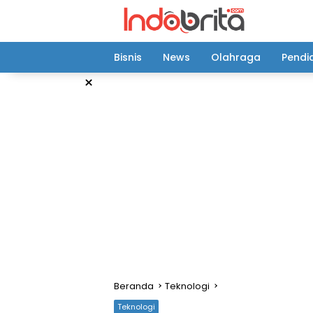
Langsung
ke
konten
Bisnis
News
Olahraga
Pendi
×
Beranda
Teknologi
Teknologi