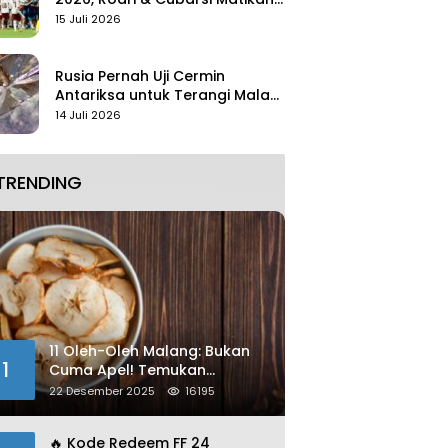
Mbappe
15 Juli 2026
Rusia Pernah Uji Cermin
Antariksa untuk Terangi Malam
Tanpa Lampu
14 Juli 2026
TRENDING
11 Oleh-Oleh Malang: Bukan
1
Cuma Apel! Temukan
Kelezatan Unik yang Wajib
22 Desember 2025
16195
Dibawa
🔥 Kode Redeem FF 24