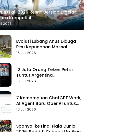
L ID Fall 2026 Resmi Bersiap Digelar
ara Kompetitif
uli 2026
Evolusi Lubang Anus Diduga
Picu Kepunahan Massal
Pertama di Bumi
16 Juli 2026
12 Juta Orang Teken Petisi
Tuntut Argentina
Didiskualifikasi
16 Juli 2026
7 Kemampuan ChatGPT Work,
AI Agent Baru OpenAI untuk
Kelola Kerja
16 Juli 2026
Spanyol ke Final Piala Dunia
2026, Rodri & Cubarsi Matikan