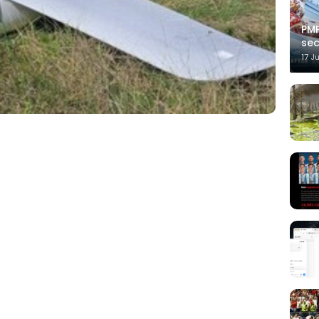
PMP
sec
17 J