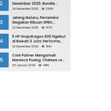
2
Desember 2025: Bundle
Winterlands & Skin Langka
24 Desember 2025
2266
GRATIS!
Jelang Nataru, Pertamina
3
Siagakan Ribuan SPBU:
Antisipasi Lonjakan Konsumsi
22 Desember 2025
1674
BBM dan LPG!
5 HP Snapdragon 820 Ngebut
4
di Bawah 3 Juta: Performa
Gahar!
22 Desember 2025
1561
Cole Palmer Mengamuk!
5
Maresca Pusing: Chelsea vs
Bournemouth Jadi Sorotan
20 Januari 2026
1485
Utama