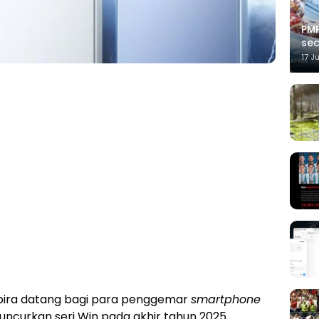
PMP
sec
17 J
ira datang bagi para penggemar
smartphone
ncurkan seri Win pada akhir tahun 2025