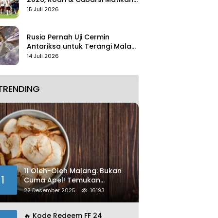
Mbappe
15 Juli 2026
Rusia Pernah Uji Cermin
Antariksa untuk Terangi Malam
Tanpa Lampu
14 Juli 2026
TRENDING
11 Oleh-Oleh Malang: Bukan
1
Cuma Apel! Temukan
Kelezatan Unik yang Wajib
22 Desember 2025
16193
Dibawa
🔥 Kode Redeem FF 24