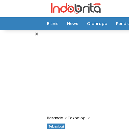
Langsung
ke
konten
Bisnis
News
Olahraga
Pendi
×
Beranda
Teknologi
Teknologi