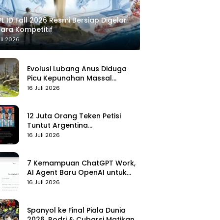
L ID Fall 2026 Resmi Bersiap Digelar
ara Kompetitif
uli 2026
Evolusi Lubang Anus Diduga
Picu Kepunahan Massal
Pertama di Bumi
16 Juli 2026
12 Juta Orang Teken Petisi
Tuntut Argentina
Didiskualifikasi
16 Juli 2026
7 Kemampuan ChatGPT Work,
AI Agent Baru OpenAI untuk
Kelola Kerja
16 Juli 2026
Spanyol ke Final Piala Dunia
2026, Rodri & Cubarsi Matikan