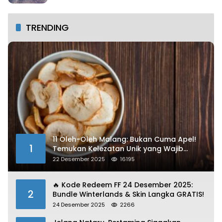
TRENDING
11 Oleh-Oleh Malang: Bukan Cuma Apel!
1
Temukan Kelezatan Unik yang Wajib
Dibawa
22 Desember 2025
16195
🔥 Kode Redeem FF 24 Desember 2025:
2
Bundle Winterlands & Skin Langka GRATIS!
24 Desember 2025
2266