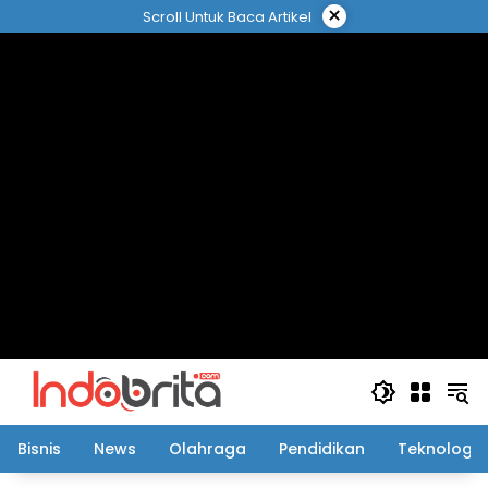
Langsung
×
Scroll Untuk Baca Artikel
ke
konten
Bisnis
News
Olahraga
Pendidikan
Teknologi