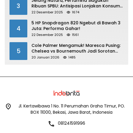
Jelang Nataru, Pertamina Siagakan
3
Ribuan SPBU: Antisipasi Lonjakan Konsumsi
BBM dan LPG!
22 Desember 2025
1674
5 HP Snapdragon 820 Ngebut di Bawah 3
4
Juta: Performa Gahar!
22 Desember 2025
1561
Cole Palmer Mengamuk! Maresca Pusing:
5
Chelsea vs Bournemouth Jadi Sorotan
Utama
20 Januari 2026
1485
Jl. Kertawibawa 1 No. 11 Perumahan Graha Timur, PO.
BOX 11000, Bekasi, Jawa Barat, Indonesia
081241591996