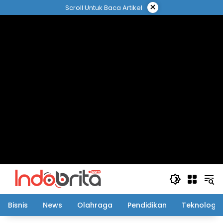
Langsung
×
Scroll Untuk Baca Artikel
ke
konten
Bisnis
News
Olahraga
Pendidikan
Teknologi