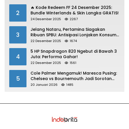
🔥 Kode Redeem FF 24 Desember 2025:
2
Bundle Winterlands & Skin Langka GRATIS!
24 Desember 2025
2267
Jelang Nataru, Pertamina Siagakan
3
Ribuan SPBU: Antisipasi Lonjakan Konsumsi
BBM dan LPG!
22 Desember 2025
1674
5 HP Snapdragon 820 Ngebut di Bawah 3
4
Juta: Performa Gahar!
22 Desember 2025
1561
Cole Palmer Mengamuk! Maresca Pusing:
5
Chelsea vs Bournemouth Jadi Sorotan
Utama
20 Januari 2026
1485