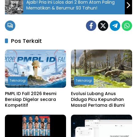
Ajaib! Pria Ini Lolos dari 2 Bom Atom Paling
Mematikan & Berumur 93 Tahun!
Pos Terkait
Teknologi
Teknologi
PMPL ID Fall 2026 Resmi
Evolusi Lubang Anus
Bersiap Digelar secara
Diduga Picu Kepunahan
Kompetitif
Massal Pertama di Bumi