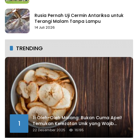
Rusia Pernah Uji Cermin Antariksa untuk
Terangi Malam Tanpa Lampu
14 Juli 2026
TRENDING
11 Oleh-Oleh Malang: Bukan Cuma Apel!
1
Temukan Kelezatan Unik yang Wajib
Dibawa
22 Desember 2025
16195