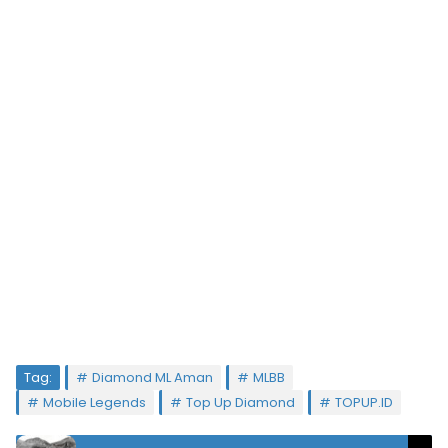
Tag:
Diamond ML Aman
MLBB
Mobile Legends
Top Up Diamond
TOPUP.ID