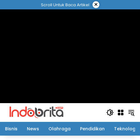
Langsung
×
Scroll Untuk Baca Artikel
ke
konten
Bisnis
News
Olahraga
Pendidikan
Teknologi