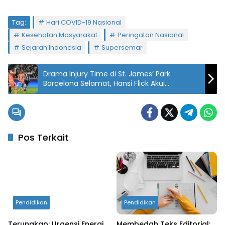
Tag:
Hari COVID-19 Nasional
Kesehatan Masyarakat
Peringatan Nasional
Sejarah Indonesia
Supersemar
Drama Injury Time di St. James’ Park:
Barcelona Selamat, Hansi Flick Akui
Keunggulan Newcastle
Pos Terkait
Pendidikan
Pendidikan
Terungkap: Urgensi Energi
Membedah Teks Editorial: