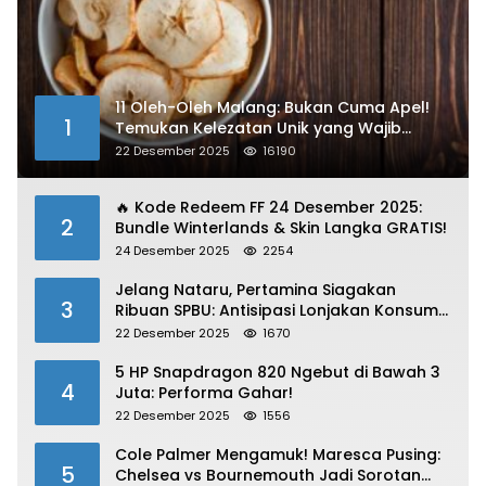
11 Oleh-Oleh Malang: Bukan Cuma Apel!
1
Temukan Kelezatan Unik yang Wajib
Dibawa
22 Desember 2025
16190
🔥 Kode Redeem FF 24 Desember 2025:
2
Bundle Winterlands & Skin Langka GRATIS!
24 Desember 2025
2254
Jelang Nataru, Pertamina Siagakan
3
Ribuan SPBU: Antisipasi Lonjakan Konsumsi
BBM dan LPG!
22 Desember 2025
1670
5 HP Snapdragon 820 Ngebut di Bawah 3
4
Juta: Performa Gahar!
22 Desember 2025
1556
Cole Palmer Mengamuk! Maresca Pusing:
5
Chelsea vs Bournemouth Jadi Sorotan