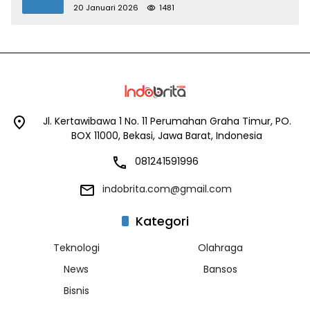
Utama
20 Januari 2026
1481
Jl. Kertawibawa 1 No. 11 Perumahan Graha Timur, PO.
BOX 11000, Bekasi, Jawa Barat, Indonesia
081241591996
indobrita.com@gmail.com
Kategori
Teknologi
Olahraga
News
Bansos
Bisnis