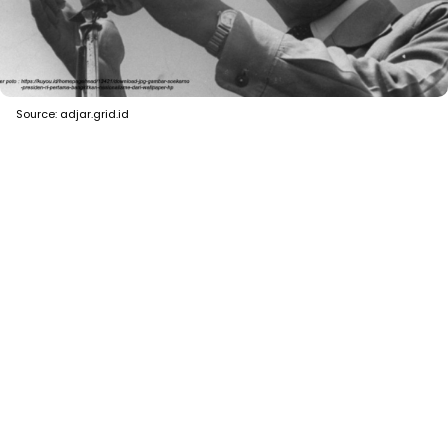
Source: adjar.grid.id