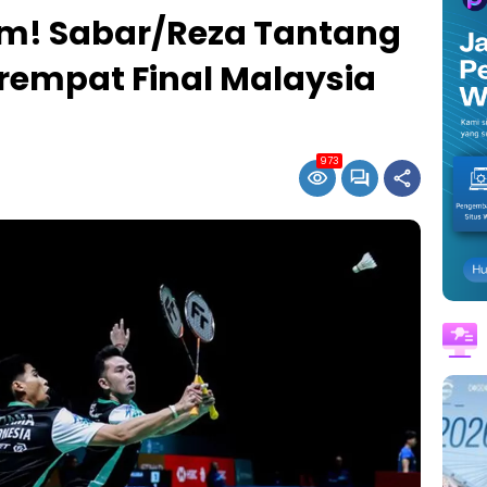
im! Sabar/Reza Tantang
rempat Final Malaysia
973