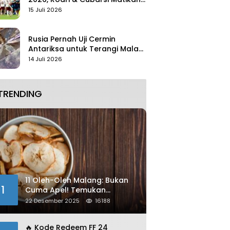
Mbappe
15 Juli 2026
Rusia Pernah Uji Cermin
Antariksa untuk Terangi Malam
Tanpa Lampu
14 Juli 2026
TRENDING
11 Oleh-Oleh Malang: Bukan
1
Cuma Apel! Temukan
Kelezatan Unik yang Wajib
22 Desember 2025
16188
Dibawa
🔥 Kode Redeem FF 24