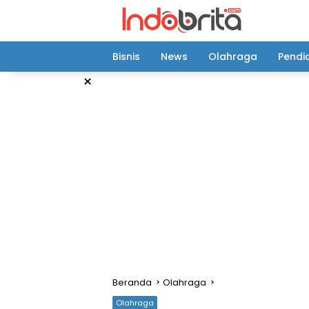
Langsung
ke
konten
Bisnis
News
Olahraga
Pendi
×
Beranda
Olahraga
Olahraga