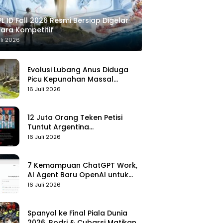
L ID Fall 2026 Resmi Bersiap Digelar
ara Kompetitif
uli 2026
Evolusi Lubang Anus Diduga
Picu Kepunahan Massal
Pertama di Bumi
16 Juli 2026
12 Juta Orang Teken Petisi
Tuntut Argentina
Didiskualifikasi
16 Juli 2026
7 Kemampuan ChatGPT Work,
AI Agent Baru OpenAI untuk
Kelola Kerja
16 Juli 2026
Spanyol ke Final Piala Dunia
2026, Rodri & Cubarsi Matikan