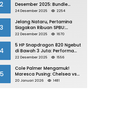
2
Desember 2025: Bundle
Winterlands & Skin Langka
24 Desember 2025
2254
GRATIS!
Jelang Nataru, Pertamina
3
Siagakan Ribuan SPBU:
Antisipasi Lonjakan Konsumsi
22 Desember 2025
1670
BBM dan LPG!
5 HP Snapdragon 820 Ngebut
4
di Bawah 3 Juta: Performa
Gahar!
22 Desember 2025
1556
Cole Palmer Mengamuk!
5
Maresca Pusing: Chelsea vs
Bournemouth Jadi Sorotan
20 Januari 2026
1481
Utama