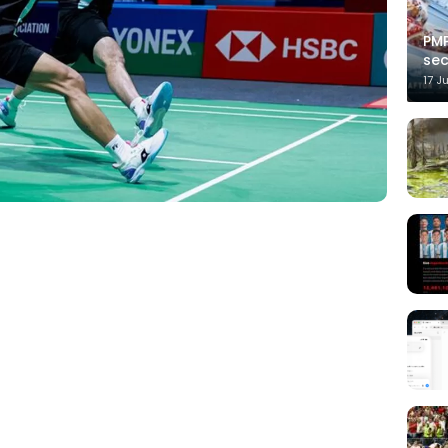
PMP
sec
17 J