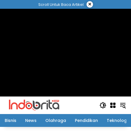
Langsung
×
Scroll Untuk Baca Artikel
ke
konten
Bisnis
News
Olahraga
Pendidikan
Teknologi