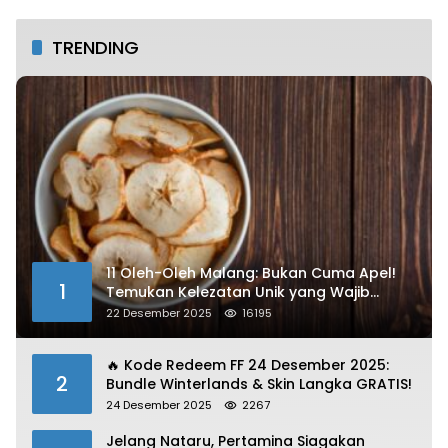
TRENDING
11 Oleh-Oleh Malang: Bukan Cuma Apel!
1
Temukan Kelezatan Unik yang Wajib
Dibawa
22 Desember 2025
16195
🔥 Kode Redeem FF 24 Desember 2025:
2
Bundle Winterlands & Skin Langka GRATIS!
24 Desember 2025
2267
Jelang Nataru, Pertamina Siagakan