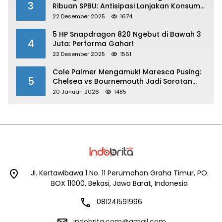
3
Ribuan SPBU: Antisipasi Lonjakan Konsumsi
BBM dan LPG!
22 Desember 2025
1674
5 HP Snapdragon 820 Ngebut di Bawah 3
4
Juta: Performa Gahar!
22 Desember 2025
1561
Cole Palmer Mengamuk! Maresca Pusing:
5
Chelsea vs Bournemouth Jadi Sorotan
Utama
20 Januari 2026
1485
Jl. Kertawibawa 1 No. 11 Perumahan Graha Timur, PO.
BOX 11000, Bekasi, Jawa Barat, Indonesia
081241591996
indobrita.com@gmail.com