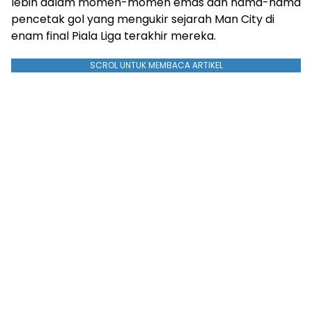
lebih dalam momen-momen emas dan nama-nama
pencetak gol yang mengukir sejarah Man City di
enam final Piala Liga terakhir mereka.
SCROL UNTUK MEMBACA ARTIKEL