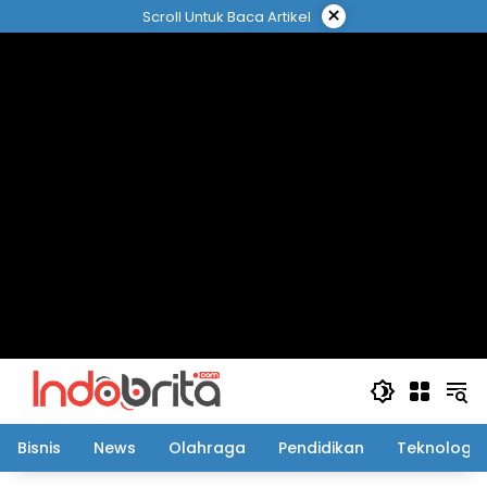
Langsung
×
Scroll Untuk Baca Artikel
ke
konten
Bisnis
News
Olahraga
Pendidikan
Teknologi