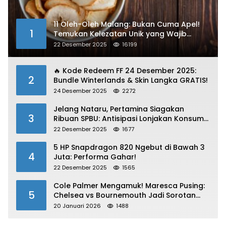
11 Oleh-Oleh Malang: Bukan Cuma Apel!
1
Temukan Kelezatan Unik yang Wajib
Dibawa
22 Desember 2025
16199
🔥 Kode Redeem FF 24 Desember 2025:
2
Bundle Winterlands & Skin Langka GRATIS!
24 Desember 2025
2272
Jelang Nataru, Pertamina Siagakan
3
Ribuan SPBU: Antisipasi Lonjakan Konsumsi
BBM dan LPG!
22 Desember 2025
1677
5 HP Snapdragon 820 Ngebut di Bawah 3
4
Juta: Performa Gahar!
22 Desember 2025
1565
Cole Palmer Mengamuk! Maresca Pusing:
5
Chelsea vs Bournemouth Jadi Sorotan
Utama
20 Januari 2026
1488