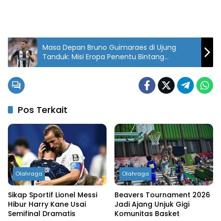
Masa Depan Bruno Guimaraes di Ujung
Tanduk: Misi Eropa Penentu Bintang
Newcastle
Pos Terkait
Olahraga
Olahraga
Sikap Sportif Lionel Messi
Beavers Tournament 2026
Hibur Harry Kane Usai
Jadi Ajang Unjuk Gigi
Semifinal Dramatis
Komunitas Basket