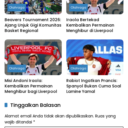
Olahraga
Olahraga
Beavers Tournament 2026:
Iraola Bertekad
Ajang Unjuk Gigi Komunitas
Kembalikan Permainan
Basket Regional
Menghibur di Liverpool
Olahraga
Olahraga
Misi Andoni Iraola:
Rabiot Ingatkan Prancis:
Kembalikan Permainan
Spanyol Bukan Cuma Soal
Menghibur bagi Liverpool
Lamine Yamal
Tinggalkan Balasan
Alamat email Anda tidak akan dipublikasikan.
Ruas yang
wajib ditandai
*