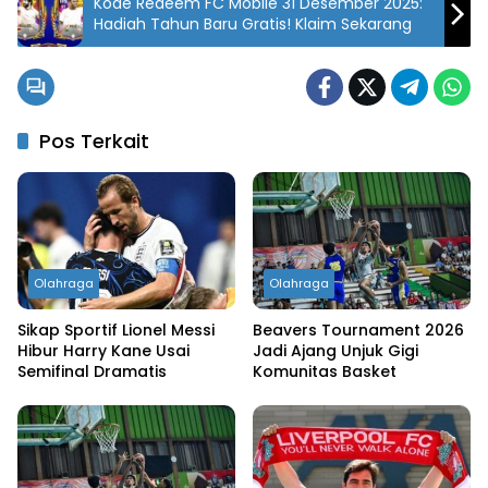
Kode Redeem FC Mobile 31 Desember 2025:
Hadiah Tahun Baru Gratis! Klaim Sekarang
Pos Terkait
Olahraga
Olahraga
Sikap Sportif Lionel Messi
Beavers Tournament 2026
Hibur Harry Kane Usai
Jadi Ajang Unjuk Gigi
Semifinal Dramatis
Komunitas Basket