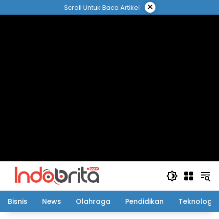
Langsung
×
Scroll Untuk Baca Artikel
ke
konten
Bisnis
News
Olahraga
Pendidikan
Teknologi