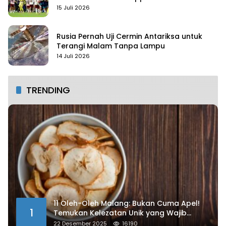
15 Juli 2026
Rusia Pernah Uji Cermin Antariksa untuk
Terangi Malam Tanpa Lampu
14 Juli 2026
TRENDING
11 Oleh-Oleh Malang: Bukan Cuma Apel!
1
Temukan Kelezatan Unik yang Wajib
Dibawa
22 Desember 2025
16190