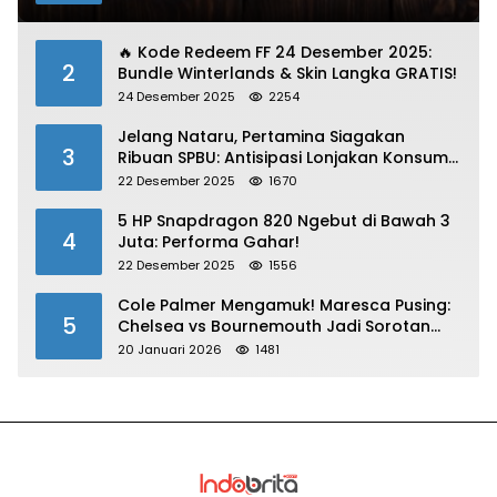
🔥 Kode Redeem FF 24 Desember 2025:
2
Bundle Winterlands & Skin Langka GRATIS!
24 Desember 2025
2254
Jelang Nataru, Pertamina Siagakan
3
Ribuan SPBU: Antisipasi Lonjakan Konsumsi
BBM dan LPG!
22 Desember 2025
1670
5 HP Snapdragon 820 Ngebut di Bawah 3
4
Juta: Performa Gahar!
22 Desember 2025
1556
Cole Palmer Mengamuk! Maresca Pusing:
5
Chelsea vs Bournemouth Jadi Sorotan
Utama
20 Januari 2026
1481