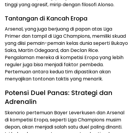
tinggi yang agresif, mirip dengan filosofi Alonso.
Tantangan di Kancah Eropa
Arsenal, yang juga berjuang di papan atas Liga
Primer dan tampil di Liga Champions, memiliki skuad
yang diisi pemain-pemain kelas dunia seperti Bukayo
Saka, Martin Odegaard, dan Declan Rice.
Pengalaman mereka di kompetisi Eropa yang lebih
reguler juga bisa menjadi faktor pembeda.
Pertemuan antara kedua tim dipastikan akan
menyajikan tontonan taktis yang menarik.
Potensi Duel Panas: Strategi dan
Adrenalin
Skenario pertemuan Bayer Leverkusen dan Arsenal
di kompetisi Eropa, seperti Liga Champions musim
depan, akan menjadi salah satu duel paling dinanti.