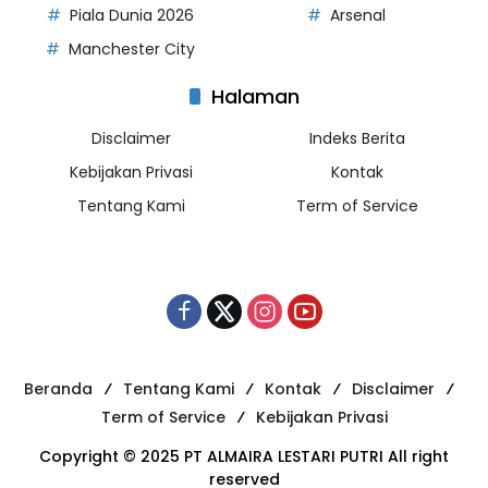
Piala Dunia 2026
Arsenal
Manchester City
Halaman
Disclaimer
Indeks Berita
Kebijakan Privasi
Kontak
Tentang Kami
Term of Service
Beranda
Tentang Kami
Kontak
Disclaimer
Term of Service
Kebijakan Privasi
Copyright © 2025 PT ALMAIRA LESTARI PUTRI All right
reserved