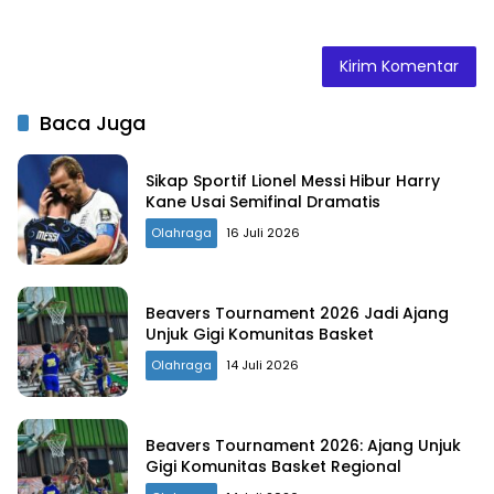
Baca Juga
Sikap Sportif Lionel Messi Hibur Harry
Kane Usai Semifinal Dramatis
Olahraga
16 Juli 2026
Beavers Tournament 2026 Jadi Ajang
Unjuk Gigi Komunitas Basket
Olahraga
14 Juli 2026
Beavers Tournament 2026: Ajang Unjuk
Gigi Komunitas Basket Regional