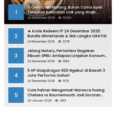
11 Oleh-Oleh Malang: Bukan Cuma Apel!
1
Temukan Kelezatan Unik yang Wajib
Dibawa
22 Desember 2025
16202
🔥 Kode Redeem FF 24 Desember 2025:
2
Bundle Winterlands & Skin Langka GRATIS!
24 Desember 2025
2278
Jelang Nataru, Pertamina Siagakan
3
Ribuan SPBU: Antisipasi Lonjakan Konsumsi
BBM dan LPG!
22 Desember 2025
1683
5 HP Snapdragon 820 Ngebut di Bawah 3
4
Juta: Performa Gahar!
22 Desember 2025
1570
Cole Palmer Mengamuk! Maresca Pusing:
5
Chelsea vs Bournemouth Jadi Sorotan
Utama
20 Januari 2026
1493