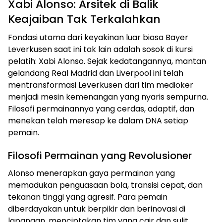
Xabi Alonso: Arsitek di Balik
Keajaiban Tak Terkalahkan
Fondasi utama dari keyakinan luar biasa Bayer
Leverkusen saat ini tak lain adalah sosok di kursi
pelatih: Xabi Alonso. Sejak kedatangannya, mantan
gelandang Real Madrid dan Liverpool ini telah
mentransformasi Leverkusen dari tim medioker
menjadi mesin kemenangan yang nyaris sempurna.
Filosofi permainannya yang cerdas, adaptif, dan
menekan telah meresap ke dalam DNA setiap
pemain.
Filosofi Permainan yang Revolusioner
Alonso menerapkan gaya permainan yang
memadukan penguasaan bola, transisi cepat, dan
tekanan tinggi yang agresif. Para pemain
diberdayakan untuk berpikir dan berinovasi di
lapangan, menciptakan tim yang cair dan sulit