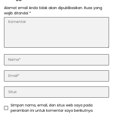
Alamat email Anda tidak akan dipublikasikan.
Ruas yang
wajib ditandai
*
Simpan nama, email, dan situs web saya pada
peramban ini untuk komentar saya berikutnya.