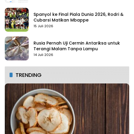
Spanyol ke Final Piala Dunia 2026, Rodri &
Cubarsi Matikan Mbappe
15 Juli 2026
Rusia Pernah Uji Cermin Antariksa untuk
Terangi Malam Tanpa Lampu
14 Juli 2026
TRENDING