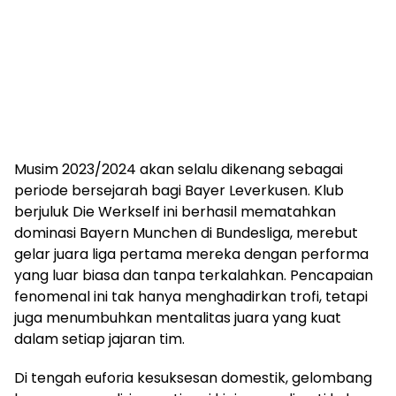
Musim 2023/2024 akan selalu dikenang sebagai
periode bersejarah bagi Bayer Leverkusen. Klub
berjuluk Die Werkself ini berhasil mematahkan
dominasi Bayern Munchen di Bundesliga, merebut
gelar juara liga pertama mereka dengan performa
yang luar biasa dan tanpa terkalahkan. Pencapaian
fenomenal ini tak hanya menghadirkan trofi, tetapi
juga menumbuhkan mentalitas juara yang kuat
dalam setiap jajaran tim.
Di tengah euforia kesuksesan domestik, gelombang