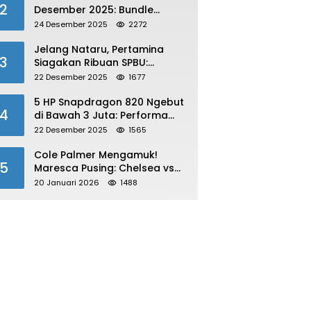
2
Desember 2025: Bundle
Winterlands & Skin Langka
24 Desember 2025
2272
GRATIS!
Jelang Nataru, Pertamina
3
Siagakan Ribuan SPBU:
Antisipasi Lonjakan Konsumsi
22 Desember 2025
1677
BBM dan LPG!
5 HP Snapdragon 820 Ngebut
4
di Bawah 3 Juta: Performa
Gahar!
22 Desember 2025
1565
Cole Palmer Mengamuk!
5
Maresca Pusing: Chelsea vs
Bournemouth Jadi Sorotan
20 Januari 2026
1488
Utama