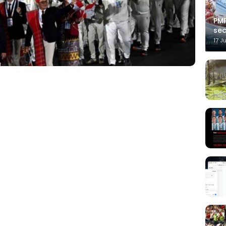
PMP
sec
17 J