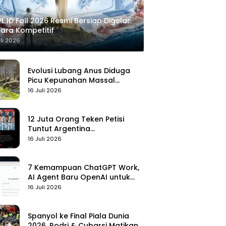
L ID Fall 2026 Resmi Bersiap Digelar
ara Kompetitif
uli 2026
Evolusi Lubang Anus Diduga
Picu Kepunahan Massal
Pertama di Bumi
16 Juli 2026
12 Juta Orang Teken Petisi
Tuntut Argentina
Didiskualifikasi
16 Juli 2026
7 Kemampuan ChatGPT Work,
AI Agent Baru OpenAI untuk
Kelola Kerja
16 Juli 2026
Spanyol ke Final Piala Dunia
2026, Rodri & Cubarsi Matikan