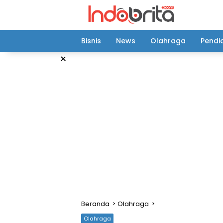
Langsung
ke
konten
Bisnis
News
Olahraga
Pendi
×
Beranda
Olahraga
Olahraga