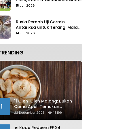
Mbappe
15 Juli 2026
Rusia Pernah Uji Cermin
Antariksa untuk Terangi Malam
Tanpa Lampu
14 Juli 2026
TRENDING
11 Oleh-Oleh Malang: Bukan
1
Cuma Apel! Temukan
Kelezatan Unik yang Wajib
22 Desember 2025
16199
Dibawa
🔥 Kode Redeem FF 24